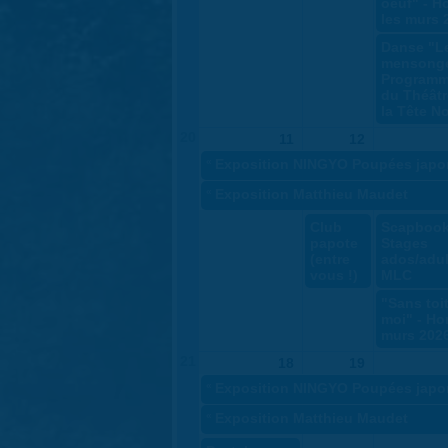
oeuf" - H
les murs 
Danse "L
mensonge
Programm
du Théâtr
la Tête No
20
11
12
«
Exposition NINGYO Poupées japo
«
Exposition Matthieu Maudet
Club
Scapbook
papote
Stages
(entre
ados/adul
vous !)
MLC
"Sans toit
moi" - Ho
murs 202
21
18
19
«
Exposition NINGYO Poupées japo
«
Exposition Matthieu Maudet