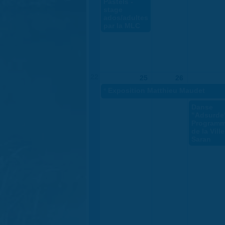
Pastels -
stage
ados/adultes
par la MLC
22
25
26
«
Exposition Matthieu Maudet
Danse
"Adsurde"
Programm
de la Vill
Saran