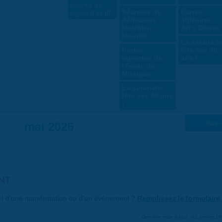
élèves de
Séances de
Danse
cycle II et III
dédicaces -
africaine -
Matthieu
Art's Danse
Maudet
La saranad
Portes
fête ses 40
ouvertes de
ans !
l'École de
Musique
La saranade
fête ses 40 ans
!
mai 2026
Suiv. 
NT
art d'une manifestation ou d'un événement ?
Remplissez le formulaire 
Dernière mise à jour : 01 janvier 1