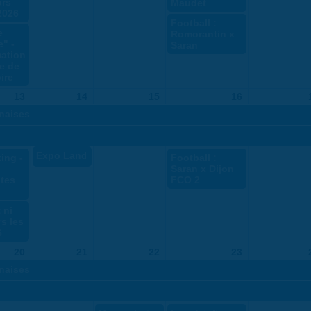
ors
Maudet
2026
Football :
e
Romorantin x
" -
Saran
ation
e de
ire
13
14
15
16
naises
Expo Land Art
ing -
Football :
Saran x Dijon
tes
FCO 2
 ni
rs les
6
20
21
22
23
naises