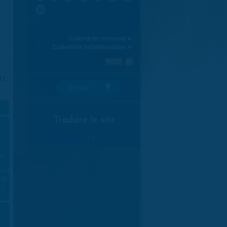
31
Calendrier mensuel ►
Calendrier hebdomadaire ►
31
Je suis:
»
Traduire le site
Select Language
▼
s
ng
es
 -