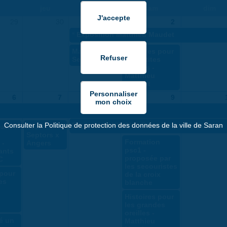
jeu
ven
sam
dim
29
30
1
2
«
Exposition Matthieu Maudet
Massy x Les
Histoires pour
Septors
les petites
oreilles -
Matthieu
Maudet
6
7
8
9
Consulter la Politique de protection des données de la ville de Saran
Exposition NINGYO Poupées japonaises
atif :
Les
Septors x
Formation
 -
Angers
psc1 -
ants
proposée par
C
les secouristes
 pour
de la croix
es
blanche
Histoires pour
les grandes
oreilles -
té un
Matthieu