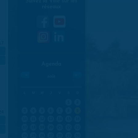
Suivez la Ville sur les
réseaux
17
»
»
Agenda
«
»
août
L
M
M
J
V
S
D
1
2
3
4
5
6
7
8
9
24
10
11
12
13
14
15
16
17
18
19
20
21
22
23
»
24
25
26
27
28
29
30