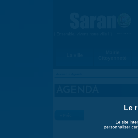
Aller au contenu principal
{ Ensemble, vivons notre ville ! }
www.saran.fr
Mairie
La ville
Citoyenneté
Accueil
»
Agenda
VOUS ÊTES ICI
AGENDA
Le r
« Préc.
Le site inte
personnaliser cer