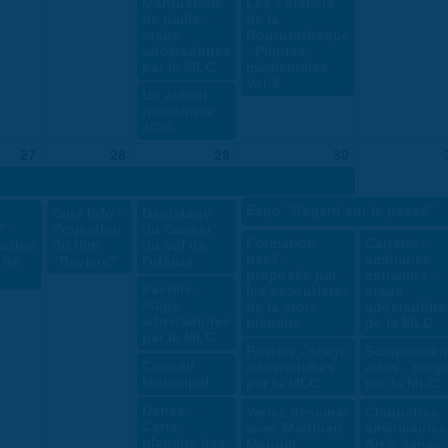
Marqueterie
Les z'ateliers
de paille -
de la
stage
Bouturothèque
ados/adultes
- Plantes
par la MLC
médicinales
Vol.3
Un aidant
numérique
2026
27
28
29
30
Expo "Regard sur le passé"
Ciné Info -
Dépistage
 -
Projection
du Cancer
Formation
Carterie :
ation
du film
du col de
psc1 -
ambiance
e de
"Revivre"
l'utérus
proposée par
estivale ! -
Pastels -
les secouristes
stage
stage
de la croix
ados/adulte
ados/adultes
blanche
de la MLC
par la MLC
Pastels - stage
Scrapbooki
Conseil
ados/adultes
ados - stag
Municipal
par la MLC
par la MLC
Danse -
Venez dessiner
Claquettes
Carte
avec Matthieu
américaines
blanche des
Maudet
Art's danse