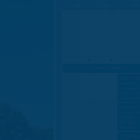
lun
mar
mer
18
27
28
19
4
5
«
Exposition Matthieu Maudet
Atelier cré
vive les
voyages !
stage enf
par la ML
Histoires
les grand
oreilles -
Matthieu
Maudet
"j'ai plan