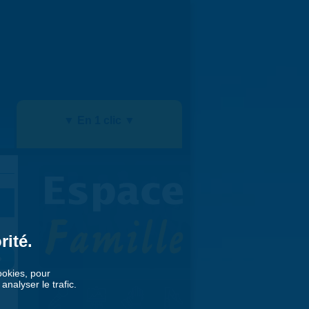
▼ En 1 clic ▼
rité.
»
cookies, pour
nalyser le trafic.