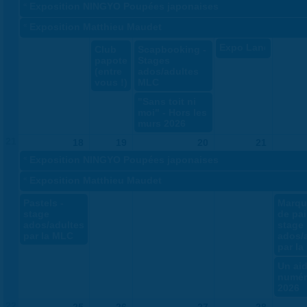
«
Exposition NINGYO Poupées japonaises
«
Exposition Matthieu Maudet
Expo Land Art
Club
Scapbooking -
papote
Stages
(entre
ados/adultes
vous !)
MLC
"Sans toit ni
moi" - Hors les
murs 2026
21
18
19
20
21
«
Exposition NINGYO Poupées japonaises
«
Exposition Matthieu Maudet
Pastels -
Marqu
stage
de pail
ados/adultes
stage
par la MLC
ados/
par l
Un ai
numér
2026
22