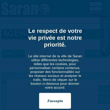
Aller au contenu principal
Accueil
»
Agenda
VOUS ÊTES ICI
Le respect de votre
AGENDA
vie privée est notre
priorité.
« Préc.
mai 2026
Suiv. »
Le site internet de la ville de Saran
utilise différentes technologies,
telles que les cookies, pour
personnaliser certains contenus,
proposer des fonctionnalités sur
les réseaux sociaux et analyser le
lun
mar
mer
jeu
v
trafic. Merci de cliquer sur le
18
27
28
29
30
bouton ci-dessous pour donner
votre accord.
«
Expo
Massy
Septo