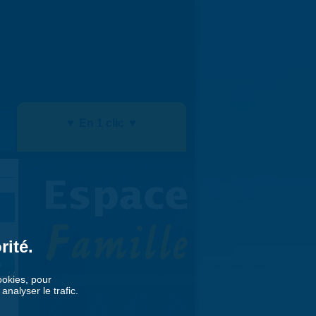
▼ En 1 clic ▼
rité.
»
cookies, pour
nalyser le trafic.