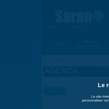
Aller au contenu principal
{ Ensemble, vivons notre ville ! }
www.saran.fr
Mairie
La ville
Citoyenneté
Accueil
»
Agenda
VOUS ÊTES ICI
AGENDA
Le r
« Préc.
Le site inte
personnaliser cer