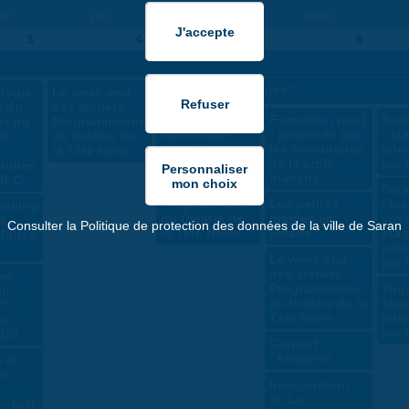
er
jeu
ven
sam
3
4
5
6
Expo MLC "Voyages"
logie,
Le week end
n du
des ateliers -
Café
Formation psc1
Sop
et du
Programmation
numérique :
- proposée par
- st
l -
du théâtre de
Install Party
les secouristes
ados
la Tête Noire
de la croix
par 
dultes
Le week end
blanche
 MLC
des ateliers -
Scra
Programmation
Les petites
: le
ooking
du théâtre de
oreilles en
voya
s
Consulter la Politique de protection des données de la ville de Saran
la Tête Noire
balade
sta
dultes
pare
Le week end
par 
des ateliers -
wo
Programmation
Yoga
en
du théâtre de la
sta
" -
Tête Noire
ados
s
par 
026
Concert
"Akagera"
e du
éo :
Inauguration
de La
: lost