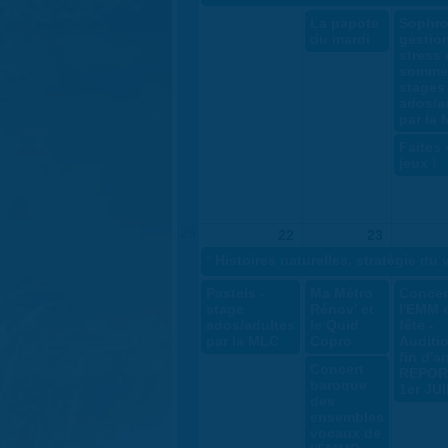
La papote
Sophro
du mardi
gestio
stress 
sommei
stages
ados/a
par la
Faites
jeux !
26
22
23
«
Histoires naturelles, stratégie du 
Pastels -
Ma Métro
Concer
stage
Rénov' et
l'EMM 
ados/adultes
le Quid
fête -
par la MLC
Copro
Auditi
fin d'a
Concert
REPOR
baroque
1er JU
des
ensembles
vocaux de