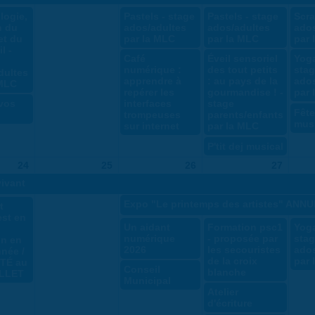
logie,
Pastels - stage
Pastels - stage
Scr
n du
ados/adultes
ados/adultes
ados
et du
par la MLC
par la MLC
par 
l -
Café
Éveil sensoriel
Yoga
numérique :
des tout petits
sta
dultes
apprendre à
: au pays de la
ados
 MLC
repérer les
gourmandise ! -
par 
 vos
interfaces
stage
Fête
trompeuses
parents/enfants
mus
sur internet
par la MLC
P'tit dej musical
24
25
26
27
vivant
Expo "Le printemps des artistes" ANN
t
est en
Un aidant
Formation psc1
Yoga
numérique
- proposée par
sta
on en
2026
les secouristes
ados
nnée /
de la croix
par 
TÉ au
Conseil
blanche
ILLET
Municipal
Atelier
d'écriture