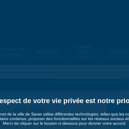
Culture
Urbanisme
Solidarités
Sport
Familles
Travaux
Loisirs
espect de votre vie privée est notre prio
juin 2026
Suiv. 
rnet de la ville de Saran utilise différentes technologies, telles que les 
tains contenus, proposer des fonctionnalités sur les réseaux sociaux et a
Merci de cliquer sur le bouton ci-dessous pour donner votre accord.