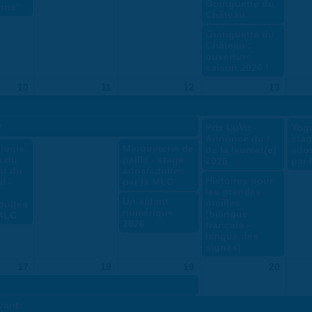
Guinguette du
ine"
Château
Guinguette du
Château :
ouverture
saison 2026 !
10
11
12
13
e
Prix LuVu -
Yoga
Annonce du /
sta
logie,
Marqueterie de
de la lauréat(e)
ados
n du
paille - stage
2026
par 
et du
ados/adultes
Histoires pour
l -
par la MLC
les grandes
Un aidant
oreilles
dultes
numérique
(bilingue
 MLC
2026
français –
langue des
signes)
17
18
19
20
ivant