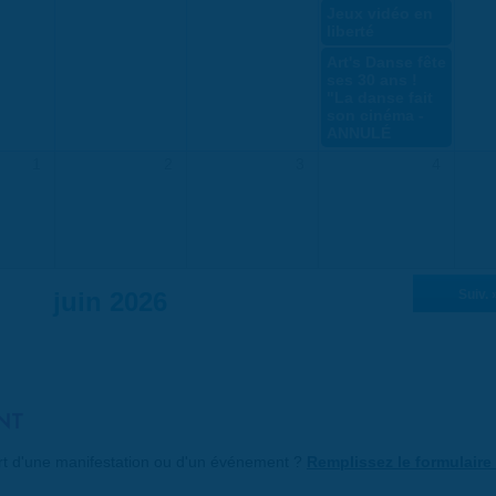
Jeux vidéo en
liberté
Art's Danse fête
ses 30 ans !
"La danse fait
son cinéma -
ANNULÉ
1
2
3
4
" ANNULÉ
vivant
juin 2026
Suiv. 
NT
art d'une manifestation ou d'un événement ?
Remplissez le formulaire 