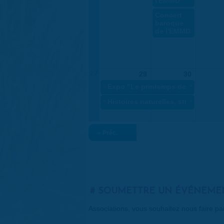
l'EMMD
Concert
baroque
de l'EMMD
27
29
30
«
Expo "Le printemps des artistes
»
«
Histoires naturelles, stratégie du 
»
« Préc.
SOUMETTRE UN ÉVÉNEME
Associations, vous souhaitez nous faire p