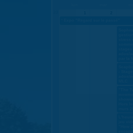
lun
mar
m
23
1
2
«
Expo "Regard sur le passé"
Sophro
gestio
stress 
sommei
stages
ados/a
par la
Scapb
- Stage
ados/a
MLC
"The T
wowm
shower
Hors le
murs 2
L'heur
jeu vid
"How 2
escape 