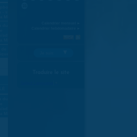
31
apbooking
 - stages
la MLC
Calendrier mensuel ►
 du rire -
Calendrier hebdomadaire ►
ge
/adultes
la MLC
 de la
Je suis:
ique
28
Traduire le site
»
Select Language
▼
ULÉ
»
 du rire -
ge
/adultes
la MLC