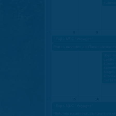
submar
24
8
9
«
Expo MLC "Voyages"
Portes ouvertes de l'École de dans
Sophro
gestio
stress 
sommei
stages
ados/a
par la
25
15
16
«
Expo MLC "Voyages"
Histoires naturelles, stratégie du v