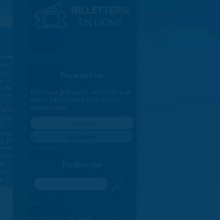
dim
7
»
hro balade
age
Newsletter
/adultes
la MLC
Recevez par mail, une fois par
mois, l'essentiel des actus
p à 4 mains
saranaises :
s animaux
gent ! -
ge
nts/enfants
la MLC
 du rire -
ge
Recherche
/adultes
la MLC
Rechercher