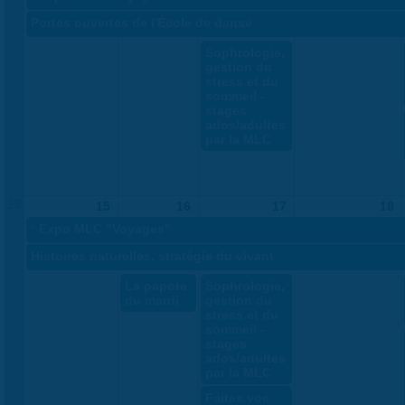
Portes ouvertes de l'École de danse
Sophrologie,
gestion du
stress et du
sommeil -
stages
ados/adultes
par la MLC
25
15
16
17
18
«
Expo MLC "Voyages"
Histoires naturelles, stratégie du vivant
La papote
Sophrologie,
du mardi
gestion du
stress et du
sommeil -
stages
ados/adultes
par la MLC
Faites vos