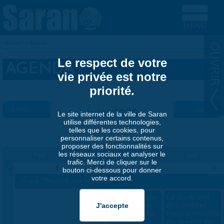
Aller au contenu principal
Accueil
»
Agenda
VOUS ÊTES ICI
Le respect de votre
AGENDA
vie privée est notre
priorité.
« Préc.
juin 2026
Suiv. »
Le site internet de la ville de Saran
utilise différentes technologies,
telles que les cookies, pour
personnaliser certains contenus,
proposer des fonctionnalités sur
les réseaux sociaux et analyser le
lun
mar
mer
jeu
trafic. Merci de cliquer sur le
23
1
2
3
4
bouton ci-dessous pour donner
votre accord.
«
Expo "Regard sur le passé"
Sophrologie,
Le week end
gestion du
des ateliers -
stress et du
Programmation
sommeil -
du théâtre de