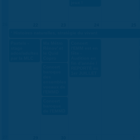
jeux !
26
22
23
24
25
«
Histoires naturelles, stratégie du vivant
Pastels -
Ma Métro
Concert
stage
Rénov' et
l'EMM est en
ados/adultes
le Quid
fête -
par la MLC
Copro
Audition en
fin d'année /
Concert
REPORTÉ au
baroque
1er JUILLET
des
ensembles
vocaux de
l'EMMD
Concert
baroque
de l'EMMD
27
29
30
1
2