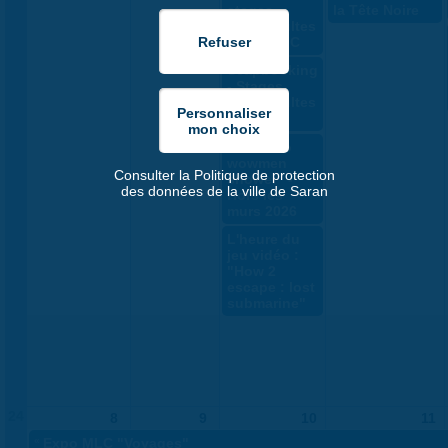
stages
la Tête Noire
ados/adultes
par la MLC
Scapbooking
- Stages
ados/adultes
MLC
"The Two
wowmen
Consulter la Politique de protection
shower" -
des données de la ville de Saran
Hors les
murs 2026
L'heure du
jeu vidéo :
"How 2
escape : lost
submarine"
24
8
9
10
11
«
Expo MLC "Voyages"