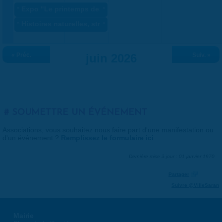
«
Expo "Le printemps des artistes" ANNULÉ
»
«
Histoires naturelles, stratégie du vivant
»
« Préc.
juin 2026
Suiv. »
SOUMETTRE UN ÉVÉNEMENT
Associations, vous souhaitez nous faire part d'une manifestation ou
d'un événement ?
Remplissez le formulaire ici
.
Dernière mise à jour : 01 janvier 1970
Partager
Suivre @VilleSaran
Mairie