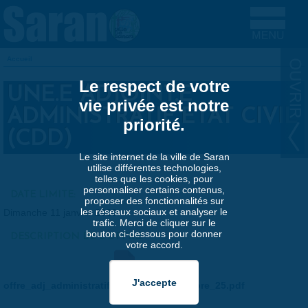
Aller au contenu principal
Accueil
VOUS ÊTES ICI
Le respect de votre
UNE.E ADJOINT.E
vie privée est notre
ADMINISTRATIF ETAT CIVIL
priorité.
(CDD)
Le site internet de la ville de Saran
utilise différentes technologies,
telles que les cookies, pour
personnaliser certains contenus,
DATE LIMITE:
proposer des fonctionnalités sur
les réseaux sociaux et analyser le
Dimanche 11 janvier 2026
trafic. Merci de cliquer sur le
bouton ci-dessous pour donner
DESCRIPTION DE L'OFFRE:
votre accord.
offre_adj_administratif_etat_civil_decembre_25.pdf