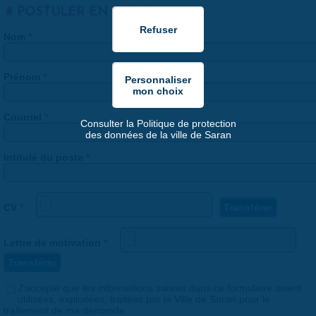
POSTULER EN LIGNE
Nom
*
Prénom
*
Courriel
*
Consulter la Politique de protection
des données de la ville de Saran
Intitulé du poste
*
CV
*
Lettre de motivation
*
Consentement
J'accepte que les informations saisies dans ce formulaire soient
*
utilisées, exploitées, traitées par la Ville de Saran pour le
traitement de ma demande.