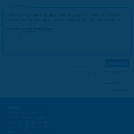
CAPTCHA
Cette question permet de s'assurer que vous êtes un utilisateur
humain et non un logiciel automatisé de pollupostage (spam).
Question mathématique
*
1 + 0 =
Trouvez la solution de ce problème mathématique simple et saisissez le
résultat. Par exemple, pour 1 + 3, saisissez 4.
Dernière mise à jour : 12 décembre 2025
Partager
Suivre @VilleSaran
Mairie
Place de la liberté
45774 Saran Cedex
Tél. : 02 38 80 34 00
Fax : 02 38 80 34 30
courrier@ville-saran.fr