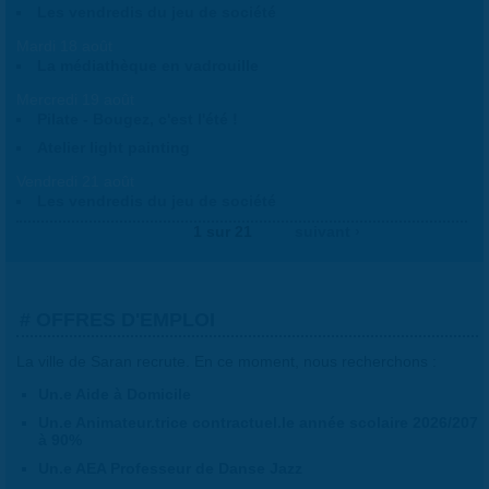
Les vendredis du jeu de société
Mardi 18 août
La médiathèque en vadrouille
Mercredi 19 août
Pilate - Bougez, c'est l'été !
Atelier light painting
Vendredi 21 août
Les vendredis du jeu de société
1 sur 21
suivant ›
OFFRES D'EMPLOI
La ville de Saran recrute. En ce moment, nous recherchons :
Un.e Aide à Domicile
Un.e Animateur.trice contractuel.le année scolaire 2026/207
à 90%
Un.e AEA Professeur de Danse Jazz