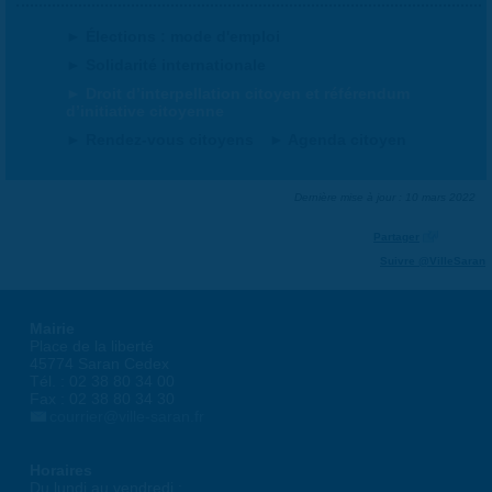
Élections : mode d'emploi
Solidarité internationale
Droit d’interpellation citoyen et référendum
d’initiative citoyenne
Rendez-vous citoyens
Agenda citoyen
Dernière mise à jour : 10 mars 2022
Partager
Suivre @VilleSaran
Mairie
Place de la liberté
45774 Saran Cedex
Tél. : 02 38 80 34 00
Fax : 02 38 80 34 30
courrier@ville-saran.fr
Horaires
Du lundi au vendredi :