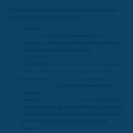
Toute pétition ayant pour finalité une décision municipale
doit respecter les conditions suivantes :
Concerner
un intérêt local et une compétence
communale
(en cas d’incompétence de la
commune, la pétition peut être invalidée ou bien faire
l’objet d’un avis du conseil municipal) ;
Ne pas présenter de caractère diffamatoire
;
Être destiné
au vote du Conseil municipal
ou à un
référendum à soumettre aux électeurs saranais
;
Être porté par
un habitant saranais
ou par
un
collectif saranais
(lui même représenté par un
saranais) ;
Atteindre
le seuil de 650 signatures
de personnes
physiques de plus de 16 ans habitant la commune de
Saran (un avis simple du conseil municipal pourrait
éventuellement être sollicité en deçà du seuil
minimum)