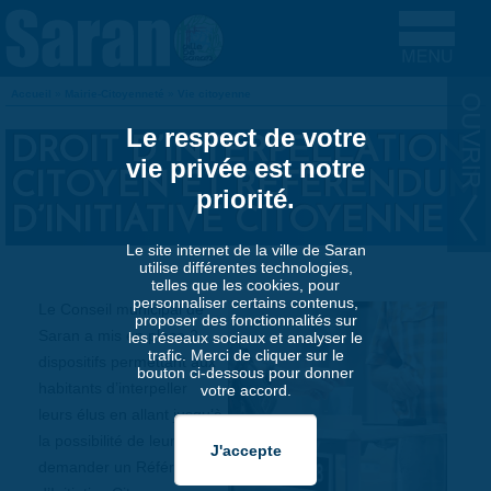
Aller au contenu principal
Accueil
»
Mairie-Citoyenneté
»
Vie citoyenne
VOUS ÊTES ICI
Le respect de votre
DROIT D’INTERPELLATION
vie privée est notre
CITOYEN ET RÉFÉRENDUM
priorité.
D’INITIATIVE CITOYENNE
Le site internet de la ville de Saran
utilise différentes technologies,
telles que les cookies, pour
personnaliser certains contenus,
Le Conseil municipal de
proposer des fonctionnalités sur
Saran a mis en place 2
les réseaux sociaux et analyser le
trafic. Merci de cliquer sur le
dispositifs permettant aux
bouton ci-dessous pour donner
habitants d’interpeller
votre accord.
leurs élus en allant jusqu’à
la possibilité de leur
demander un Référendum