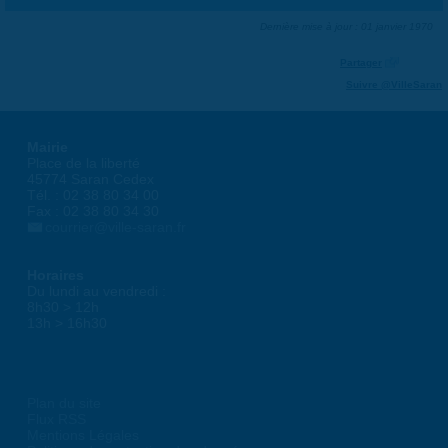
Dernière mise à jour : 01 janvier 1970
Partager
Suivre @VilleSaran
Mairie
Place de la liberté
45774 Saran Cedex
Tél. : 02 38 80 34 00
Fax : 02 38 80 34 30
courrier@ville-saran.fr
Horaires
Du lundi au vendredi :
8h30 > 12h
13h > 16h30
Plan du site
Flux RSS
Mentions Légales