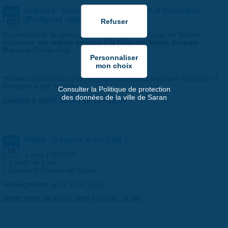
Septors - Handball Club Cournon d’Auvergne
AOÛ
(Proligue) - Match amical
08
En prévision de la reprise du championnat de Starligue, les Septors
disputeront
des matchs amicaux à la Halle des Sports Jacques-
Mazzuca
(Entrée libre).
*Horaires susceptibles d’évoluer. Informations sur les pages Facebook et
Instagram « Les Septors »
Consulter la Politique de protection
des données de la ville de Saran
SAMEDI 8 AOÛT 2026 |
18:00
-
20:00
Pilate - Bougez, c'est l'été !
AOÛ
19
> avec l'UFOLEP
> À partir de 6 ans
> Derrière le Château de l'Étang
Renseignement au 02 38 80 34 28
MERCREDI 19 AOÛT 2026 |
10:00
-
11:00