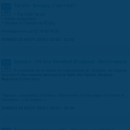
Taï-Chi - Bougez, c'est l'été !
AOÛ
22
> Par USM Tai-chi
> Adulte uniquement
> Derrière le Château de l'Étang
Renseignement au 02 38 80 34 28
SAMEDI 22 AOÛT 2026 |
10:00
-
11:00
Septors - US Ivry Handball (Proligue) - Match amical
AOÛ
22
En prévision de la reprise du championnat de Starligue, les Septors
disputeront
des matchs amicaux à la Halle des Sports Jacques-
Mazzuca
(Entrée libre).
*Horaires susceptibles d’évoluer. Informations sur les pages Facebook et
Instagram « Les Septors »
SAMEDI 22 AOÛT 2026 |
18:00
-
20:00