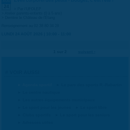
Éveil corporel des petits - Bougez, c'est l'été !
AOÛ
24
> Par l’UFOLEP
> Atelier parents-enfants (0 à 5 ans)
> Derrière le Château de l'Étang
Renseignement au 02 38 80 34 28
LUNDI 24 AOÛT 2026 |
10:00
-
11:00
1 sur 2
suivant ›
VOIR AUSSI
Agenda sportif
Le parc des sports R.-Rabartin
Le centre nautique
Les autres équipements municipaux
Le sport pour les jeunes
Le sport libre
Clubs sportifs
Le sport pour les seniors
Adresses utiles