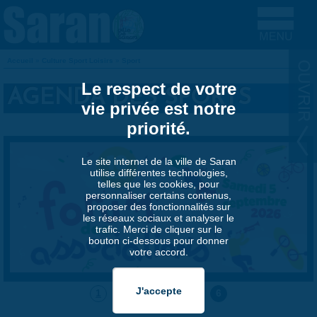
Aller au contenu principal
Accueil
»
Culture Sport Loisirs
»
Sport
VOUS ÊTES ICI
Le respect de votre
AGENDA DES SPORTS
vie privée est notre
priorité.
Le site internet de la ville de Saran
utilise différentes technologies,
telles que les cookies, pour
personnaliser certains contenus,
proposer des fonctionnalités sur
les réseaux sociaux et analyser le
trafic. Merci de cliquer sur le
bouton ci-dessous pour donner
votre accord.
1
2
3
4
5
6