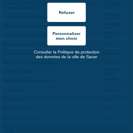
Adapei 45 - Service d’Education Spécialisé et de Soins à
Solidarité -
Domicile (SESSAD)
Santé
Solidarité -
Adapei 45 – Foyer Social de Jour
Santé
Solidarité -
ADMR, service à domicile
Santé
Solidarité -
Aide aux Victimes du Loiret
Santé
Amicale des amis de l'Athlétisme, Région Centre
Sport
Consulter la Politique de protection
Amicale des locataires Saran-Vilpot (CNL)
Quartiers
des données de la ville de Saran
Amicale des Sapeurs Pompiers
Amicales
Solidarité -
APAJH du Loiret
Santé
Anciens
ARAC Section Fleury Saran
combattants
Art's Danse
Culture
Artissimo
Loisirs
ASFAS Triathlon
Sport
Association de Chasse
Loisirs
Association de commerçants du Centre Commercial Cap
Professionnelles
Saran