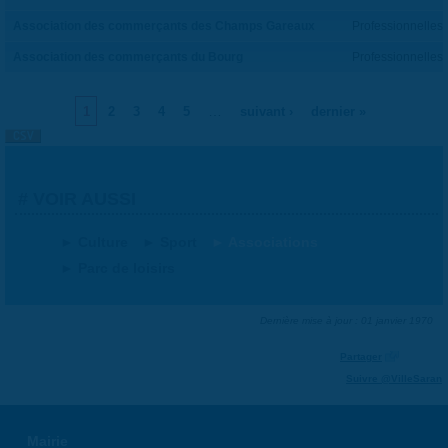
Association des commerçants des Champs Gareaux
Professionnelles
Association des commerçants du Bourg
Professionnelles
…
1
2
3
4
5
suivant ›
dernier »
PAGES
VOIR AUSSI
Culture
Sport
Associations
Parc de loisirs
Dernière mise à jour : 01 janvier 1970
Partager
Suivre @VilleSaran
Mairie