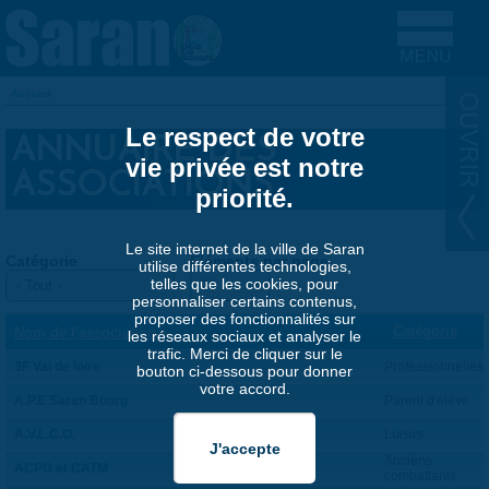
Aller au contenu principal
Accueil
VOUS ÊTES ICI
Le respect de votre
ANNUAIRE DES
vie privée est notre
ASSOCIATIONS
priorité.
Le site internet de la ville de Saran
Catégorie
Éléments par page
utilise différentes technologies,
telles que les cookies, pour
personnaliser certains contenus,
proposer des fonctionnalités sur
Catégorie
Nom de l'association
les réseaux sociaux et analyser le
trafic. Merci de cliquer sur le
3F Val de loire
Professionnelles
bouton ci-dessous pour donner
votre accord.
A.P.E Saran Bourg
Parent d'élève
A.V.L.C.O.
Loisirs
Anciens
ACPG et CATM
combattants