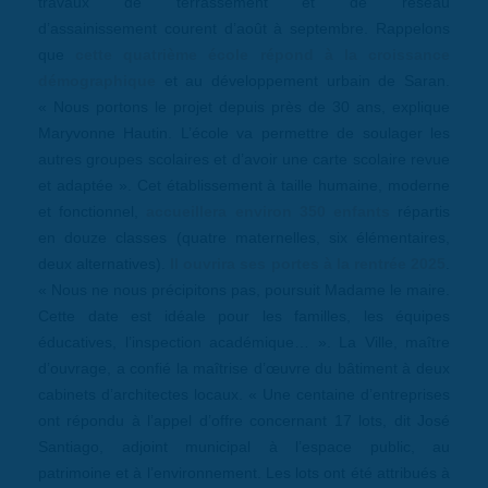
travaux de terrassement et de réseau
d’assainissement courent d’août à septembre. Rappelons
que
cette quatrième école répond à la croissance
démographique
et au développement urbain de Saran.
« Nous portons le projet depuis près de 30 ans, explique
Maryvonne Hautin. L’école va permettre de soulager les
autres groupes scolaires et d’avoir une carte scolaire revue
et adaptée ». Cet établissement à taille humaine, moderne
et fonctionnel,
accueillera environ 350 enfants
répartis
en douze classes (quatre maternelles, six élémentaires,
deux alternatives).
Il ouvrira ses portes à la rentrée 2025
.
« Nous ne nous précipitons pas, poursuit Madame le maire.
Cette date est idéale pour les familles, les équipes
éducatives, l’inspection académique… ». La Ville, maître
d’ouvrage, a confié la maîtrise d’œuvre du bâtiment à deux
cabinets d’architectes locaux. « Une centaine d’entreprises
ont répondu à l’appel d’offre concernant 17 lots, dit José
Santiago, adjoint municipal à l’espace public, au
patrimoine et à l’environnement. Les lots ont été attribués à