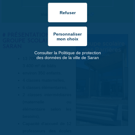
Vidéo en plein écran ici
PRÉSENTATION DU 4E
GROUPE SCOLAIRE DE
SARAN
Consulter la Politique de protection
des données de la ville de Saran
13 700 m² de terrain dont
3 400 m² de bâtis
environ 350 enfants,
4 classes maternelles,
6 classes élémentaires,
2 classes intermédiaires
(maternelle ou
élémentaire selon les
besoins),
Capacité d'accueil de 12
professeurs des écoles