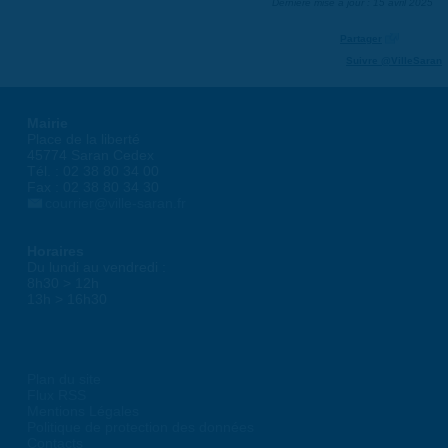
Dernière mise à jour : 15 avril 2025
Partager
Suivre @VilleSaran
Mairie
Place de la liberté
45774 Saran Cedex
Tél. : 02 38 80 34 00
Fax : 02 38 80 34 30
courrier@ville-saran.fr
Horaires
Du lundi au vendredi :
8h30 > 12h
13h > 16h30
Plan du site
Flux RSS
Mentions Légales
Politique de protection des données
Contacts