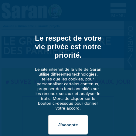
Aller au contenu principal
Accueil
»
Urbanisme
»
Grands projets
VOUS ÊTES ICI
Le respect de votre
LE GROUPE SCOLAIRE
vie privée est notre
DES PARRIÈRES
priorité.
Le site internet de la ville de Saran
utilise différentes technologies,
telles que les cookies, pour
SUIVEZ ICI L'AVANCÉE DES TRAVAUX, JOUR
personnaliser certains contenus,
PAR JOUR :
proposer des fonctionnalités sur
les réseaux sociaux et analyser le
trafic. Merci de cliquer sur le
bouton ci-dessous pour donner
votre accord.