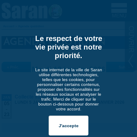
Aller au contenu principal
Accueil
»
Agenda quotidien
VOUS ÊTES ICI
Le respect de votre
AGENDA QUOTIDIEN
vie privée est notre
priorité.
« Préc.
Mardi 13 janvier 2026
Suiv. »
Le site internet de la ville de Saran
utilise différentes technologies,
telles que les cookies, pour
personnaliser certains contenus,
proposer des fonctionnalités sur
les réseaux sociaux et analyser le
Collecte sapins naturels
JAN
trafic. Merci de cliquer sur le
LUNDI 5 JANVIER 2026
-
VENDREDI 23 JANVIER 2026
05
bouton ci-dessous pour donner
votre accord.
-
23