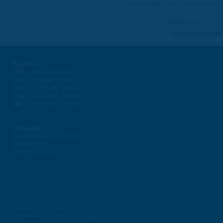
Dernière mise à jour : 01 janvier 1970
Partager
Suivre @VilleSaran
Mairie
Place de la liberté
45774 Saran Cedex
Tél. : 02 38 80 34 00
Fax : 02 38 80 34 30
courrier@ville-saran.fr
Horaires
Du lundi au vendredi :
8h30 > 12h
13h > 16h30
Plan du site
Flux RSS
Mentions Légales
Politique de protection des données