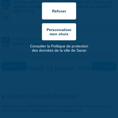
40ème salon des artistes cheminots de l'Orléanais
JAN
JEUDI 8 JANVIER 2026 | 14:00
-
DIMANCHE 25 JANVIER
08
2026 | 17:30
-
25
Papote (entre vous)
JAN
MARDI 13 JANVIER 2026 |
16:00
-
17:00
13
Consulter la Politique de protection
des données de la ville de Saran
« Préc.
Mardi 13 janvier 2026
Suiv. »
SOUMETTRE UN ÉVÉNEMENT
Associations, vous souhaitez nous faire part d'une manifestation ou
d'un événement ?
Remplissez le formulaire ici
.