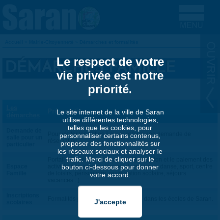
Aller au contenu principal
Accueil
»
Mairie-Citoyenneté
»
Démarches et formalités
VOUS ÊTES ICI
Le respect de votre
DÉMARCHES FAMILLE
vie privée est notre
priorité.
Les
Présentation
Le site internet de la ville de Saran
démarches
utilise différentes technologies,
telles que les cookies, pour
Demande de
Pour visiter les salles à louer et faire une demande de
personnaliser certains contenus,
salle pour un
réservation.
proposer des fonctionnalités sur
particulier
les réseaux sociaux et analyser le
trafic. Merci de cliquer sur le
Portail internet vous permettant l'inscription et le paiement des
Espace
activités municipales (écoles de musique, danse, sport, centre
bouton ci-dessous pour donner
Famille
de loisirs, périscolaire, restauration scolaire, séjours
votre accord.
vacances...)
Inscriptions
Formalités pour inscrire ses enfants dans les écoles de Saran.
scolaires