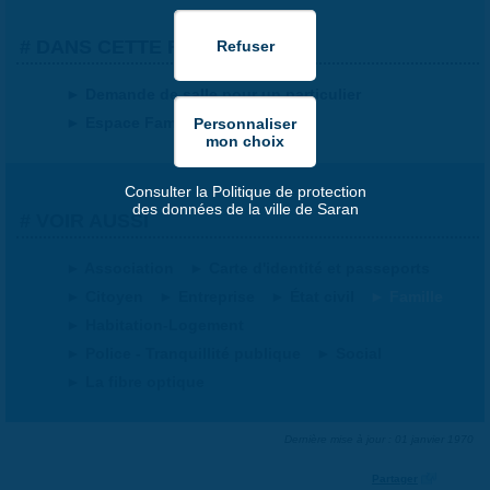
DANS CETTE RUBRIQUE
Demande de salle pour un particulier
Espace Famille
Consulter la Politique de protection
des données de la ville de Saran
VOIR AUSSI
Association
Carte d'identité et passeports
Citoyen
Entreprise
État civil
Famille
Habitation-Logement
Police - Tranquillité publique
Social
La fibre optique
Dernière mise à jour : 01 janvier 1970
Partager