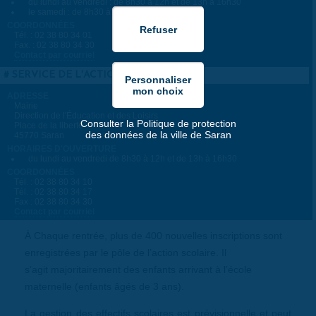
du lundi au vendredi : de 8h30 à 12h et de 13h à 16h30
le samedi : de 8h30 à 12h
COORDONNÉES
Tél. : 02 38 80 34 01
Fax. : 02 38 80 34 30
Contact par courriel
SERVICE DE L'ACTION SCOLAIRE
ADRESSE
Mairie
Direction de l'Éducation et des Loisirs
Consulter la Politique de protection
Place de la liberté
des données de la ville de Saran
45770 Saran
HORAIRES D'OUVERTURE
du lundi au vendredi de 8h30 à 12h et de 13h à 16h30
COORDONNÉES
Tél. : 02 38 80 34 10
Tél. : 02 38 80 34 17
Fax : 02 38 80 34 30
Contact par courriel
À Chaque rentrée, plus de 400 nouvelles inscriptions sont
enregistrées par le pôle de l’action scolaire. Il
s’agit majoritairement des enfants arrivant à l’école
maternelle (enfants âgés de 3 ans).
La gestion des effectifs scolaires est prévisionnelle et peut