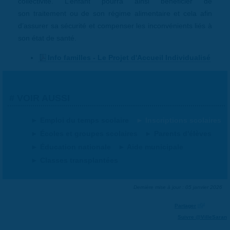
collectivité. L’enfant pourra ainsi bénéficier de
son traitement ou de son régime alimentaire et cela afin
d’assurer sa sécurité et compenser les inconvénients liés à
son état de santé.
Info familles - Le Projet d'Accueil Individualisé
VOIR AUSSI
Emploi du temps scolaire
Inscriptions scolaires
Écoles et groupes scolaires
Parents d'élèves
Éducation nationale
Aide municipale
Classes transplantées
Dernière mise à jour : 05 janvier 2026
Partager
Suivre @VilleSaran