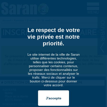
Aller au contenu principal
Accueil
»
Familles
»
Enfance (3 - 12 ans)
»
École
VOUS ÊTES ICI
Le respect de votre
INSCRIPTIONS SCOLAIRES
vie privée est notre
priorité.
Du 12 janvier au 7 mars 2026
Le site internet de la ville de Saran
Se présenter en mairie muni d’un justificatif de domicile de moins
utilise différentes technologies,
de 3 mois et de son livret de famille. Passé cette date, le lieu
telles que les cookies, pour
d’affectation dépendra des places disponibles dans les différentes
personnaliser certains contenus,
écoles.
proposer des fonctionnalités sur
les réseaux sociaux et analyser le
trafic. Merci de cliquer sur le
bouton ci-dessous pour donner
DIRECTION DES SERVICES À LA POPULATION
votre accord.
ADRESSE
Mairie
Place de la liberté
45770 Saran
HORAIRES D'OUVERTURES