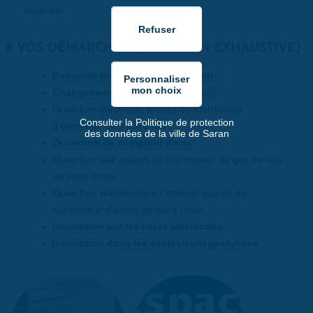
saranais.
VOS DÉMARCHES (LISTE NON EXHAUSTIVE)
Demande de raccordement postal
Changement d'adresse en ligne
Ouverture électrique auprès du fournisseur
Consulter la Politique de protection
d'électricité de votre choix
des données de la ville de Saran
Ouverture de compteur d'eau
Ouverture gaz auprès du fournisseur de gaz de ville
de votre choix
Ouverture téléphonique / internet auprès du
fournisseur d'accès de votre choix
Inscription sur les listes électorales
Inscription dans les écoles/collèges/lycées