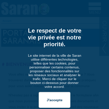
Aller au contenu principal
Accueil
VOUS ÊTES ICI
Le respect de votre
PORTAIL NOUVEAUX
vie privée est notre
SARANAIS
priorité.
Le site internet de la ville de Saran
utilise différentes technologies,
telles que les cookies, pour
BIENVENUE À SARAN !
personnaliser certains contenus,
proposer des fonctionnalités sur
Vous allez ou vous venez d'emménager à Saran ? Vous
les réseaux sociaux et analyser le
trafic. Merci de cliquer sur le
trouverez dans cette rubrique des informations pratiques
bouton ci-dessous pour donner
pour vous aider mieux vous installer sur la commune.
votre accord.
N'hésitez pas à signaler votre arrivée par le formulaire afin
que nous puissions vous adresser quelques documents et
vous inviter à la prochaine journée d'accueil des nouveaux