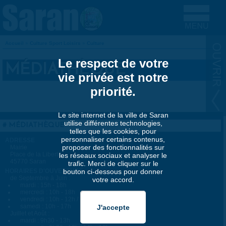
Aller au contenu principal
Accueil
»
Culture Sport Loisirs
»
Culture
VOUS ÊTES ICI
Le respect de votre
MÉDIATHÈQUE
vie privée est notre
priorité.
Le site internet de la ville de Saran
utilise différentes technologies,
MÉDIATHÈQUE
telles que les cookies, pour
personnaliser certains contenus,
ADRESSE
proposer des fonctionnalités sur
Mairie
Place de la Liberté
les réseaux sociaux et analyser le
45770 Saran
trafic. Merci de cliquer sur le
HORAIRES D'OUVERTURE
bouton ci-dessous pour donner
de Septembre à Juin :
votre accord.
mardi : 15h - 18h
mercredi : 10h - 18h
vendredi : 10h - 12h / 15h - 19h
samedi : 10h - 17h
Juillet et Août :
mardi : 9h30 - 13h