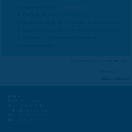
Agenda culturel
Médiathèque
École de Musique et de Danse
Galerie du Château
Théâtre de la Tête Noire
Espace Hugues-Sellini
Atelier typographique
Cinémas
Associations culturelles
Adresses utiles
Dernière mise à jour : 22 septembre 2023
Partager
Suivre @VilleSaran
Mairie
Place de la liberté
45774 Saran Cedex
Tél. : 02 38 80 34 00
Fax : 02 38 80 34 30
courrier@ville-saran.fr