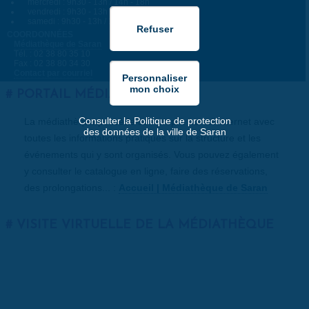
mercredi : 9h30 - 13h / 14h - 18h
vendredi : 9h30 - 13h
samedi : 9h30 - 13h / 14h - 17h
COORDONNÉES
Médiathèque de Saran
Tél. : 02 38 80 35 10
Fax : 02 38 80 34 30
Contact par courriel
PORTAIL MÉDIATHÈQUE
Consulter la Politique de protection
La médiathèque possède son propre portail internet avec
des données de la ville de Saran
toutes les informations pratiques sur la structure et les
événements qui y sont organisés. Vous pouvez également
y consulter le catalogue en ligne, faire des réservations,
des prolongations... :
Accueil | Médiathèque de Saran
VISITE VIRTUELLE DE LA MÉDIATHÈQUE