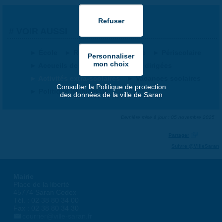
VOIR AUSSI
École
Restauration scolaire
Périscolaire
Accueils de Loisirs
Études dirigées
Activités extra-scolaires
Vacances scolaires
Consulter la Politique de protection
Politique municipale
des données de la ville de Saran
Dernière mise à jour : 05 novembre 2025
Partager
Suivre @VilleSaran
Mairie
Place de la liberté
45774 Saran Cedex
Tél. : 02 38 80 34 00
Fax : 02 38 80 34 30
courrier@ville-saran.fr