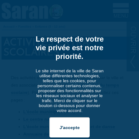
Aller au contenu principal
Accueil
»
Familles
»
Enfance (3 - 12 ans)
VOUS ÊTES ICI
Le respect de votre
ACTIVITÉS EXTRA-
vie privée est notre
SCOLAIRES
priorité.
Le site internet de la ville de Saran
utilise différentes technologies,
Des activités extra-scolaires sont proposées par la ville et
telles que les cookies, pour
des associations après l'école (
voir l'emploi du temps
personnaliser certains contenus,
proposer des fonctionnalités sur
scolaire
). Pour plus de renseignements, consultez ces
les réseaux sociaux et analyser le
pages :
trafic. Merci de cliquer sur le
bouton ci-dessous pour donner
votre accord.
L'école municipale de sport
Le centre nautique
L'école municipale de musique et de danse
Annuaire des associations