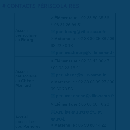
CONTACTS PÉRISCOLAIRES
> Élémentaire :
02 38 80 35 56
/ 06 31 26 99 51
Accueil
peri.bourg@ville-saran.fr
périscolaire
> Maternelle
: 02 38 80 35 38 / 06
du
Bourg
98 22 86 18
peri.mat.bourg@ville-saran.fr
> Élémentaire :
02 38 43 06 47
/ 06 98 23 18 61
Accueil
peri.chene@ville-saran.fr
périscolaire
du
Chêne
> Maternelle
: 02 38 65 99 27 / 06
Maillard
99 66 73 56
peri.mat.chene@ville-saran.fr
> Élémentaire :
06 68 60 46 28
peri.lesparrieres@ville-
Accueil
saran.fr
périscolaire
> Maternelle
: 06 99 80 44 22
des
Parrières