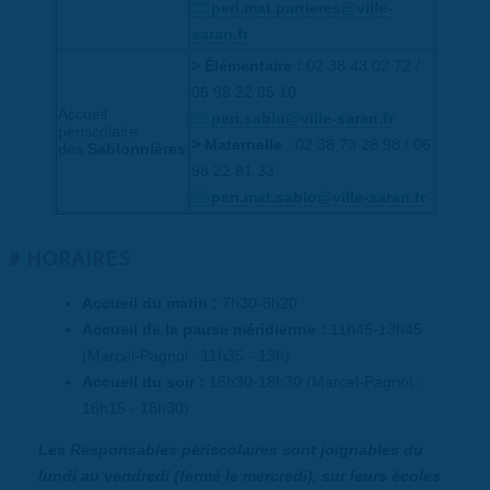
peri.mat.parrieres@ville-
saran.fr
> Élémentaire :
02 38 43 02 72 /
06 98 22 85 10
Accueil
peri.sablo@ville-saran.fr
périscolaire
> Maternelle
: 02 38 73 28 98 / 06
des
Sablonnières
98 22 81 33
peri.mat.sablo@ville-saran.fr
HORAIRES
Accueil du matin :
7h30-8h20
Accueil de la pause méridienne :
11h45-13h45
(Marcel-Pagnol : 11h35 - 13h)
Accueil du soir :
16h30-18h30 (Marcel-Pagnol :
16h15 - 18h30)
Les Responsables périscolaires sont joignables du
lundi au vendredi (fermé le mercredi), sur leurs écoles