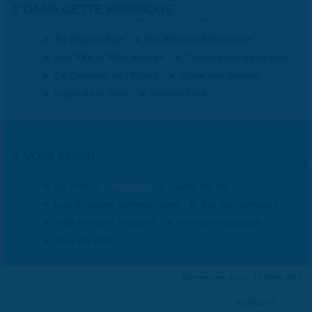
DANS CETTE RUBRIQUE
Au Moyen-Âge
Du XVIe au XIXe siècle
Les XXe et XXIe siècles
Toponymie de la ville
Le Château de l'Étang
Liste des Maires
Logo de la Ville
Ouvrez l'œil
VOIR AUSSI
En bref
Histoire
Cadre de vie
Les finances communales
Vie économique
Ville Internet @@@@
Intercommunalité
Plan de ville
Dernière mise à jour : 18 février 2014
Partager