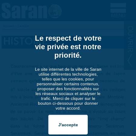
Aller au contenu principal
Accueil
»
La ville
VOUS ÊTES ICI
Le respect de votre
HISTOIRE
vie privée est notre
priorité.
Contrairement à ce que beaucoup pensent,
Saran est loin
Le site internet de la ville de Saran
d'être une ville sans histoire et l'on sait de façon
utilise différentes technologies,
telles que les cookies, pour
certaine qu'elle a connu une occupation continue du
personnaliser certains contenus,
e
proposer des fonctionnalités sur
II
siècle avant J.-C. jusqu'à aujourd'hui
. Les vestiges
les réseaux sociaux et analyser le
mis à jours lors de divers travaux, Quatre Clés, Montjoie,
trafic. Merci de cliquer sur le
bouton ci-dessous pour donner
Ancienne Route de Chartres... sont autant de témoignages
votre accord.
de ce passé. Le nom de la commune a évolué au cours
des siècles. De "Siromagus", c’est-à-dire "long champ"
dans sa forme primitive, il est devenu Serannus,
Serannum, Sarannum, Sazannus ou Sazannum en latin