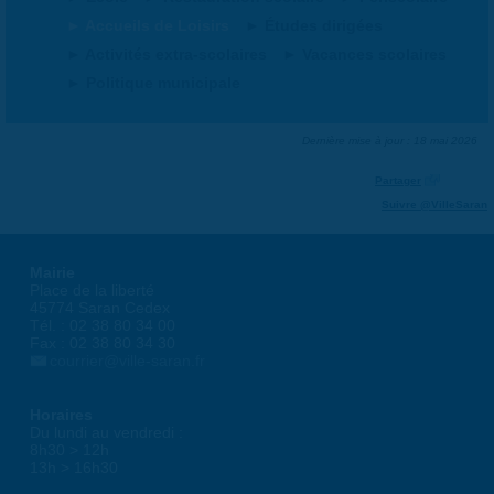
Accueils de Loisirs
Études dirigées
Activités extra-scolaires
Vacances scolaires
Politique municipale
Dernière mise à jour : 18 mai 2026
Partager
Suivre @VilleSaran
Mairie
Place de la liberté
45774 Saran Cedex
Tél. : 02 38 80 34 00
Fax : 02 38 80 34 30
courrier@ville-saran.fr
Horaires
Du lundi au vendredi :
8h30 > 12h
13h > 16h30