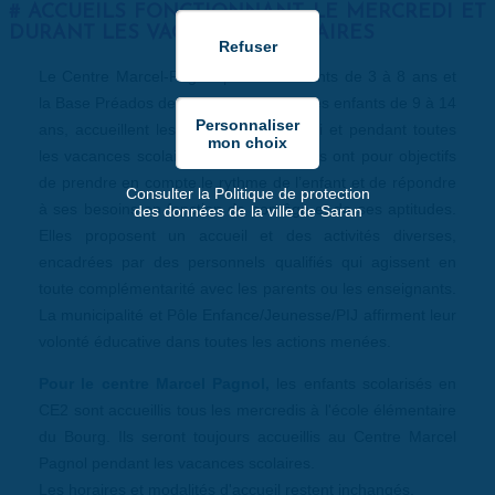
ACCUEILS FONCTIONNANT LE MERCREDI ET
DURANT LES VACANCES SCOLAIRES
Le Centre Marcel-Pagnol pour les enfants de 3 à 8 ans et
la Base Préados de la Caillerette pour les enfants de 9 à 14
ans, accueillent les enfants le mercredi et pendant toutes
les vacances scolaires. Ces 2 structures ont pour objectifs
de prendre en compte le rythme de l’enfant et de répondre
Consulter la Politique de protection
à ses besoins en fonction de son âge et de ses aptitudes.
des données de la ville de Saran
Elles proposent un accueil et des activités diverses,
encadrées par des personnels qualifiés qui agissent en
toute complémentarité avec les parents ou les enseignants.
La municipalité et Pôle Enfance/Jeunesse/PIJ affirment leur
volonté éducative dans toutes les actions menées.
Pour le centre Marcel Pagnol,
les enfants scolarisés en
CE2 sont accueillis tous les mercredis à l'école élémentaire
du Bourg. Ils seront toujours accueillis au Centre Marcel
Pagnol pendant les vacances scolaires.
Les horaires et modalités d'accueil restent inchangés.