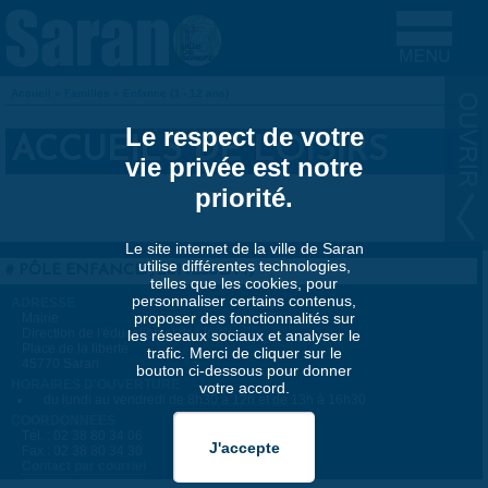
Aller au contenu principal
Accueil
»
Familles
»
Enfance (3 - 12 ans)
VOUS ÊTES ICI
Le respect de votre
ACCUEILS DE LOISIRS
vie privée est notre
priorité.
Le site internet de la ville de Saran
utilise différentes technologies,
PÔLE ENFANCE/JEUNESSE/PIJ
telles que les cookies, pour
personnaliser certains contenus,
ADRESSE
proposer des fonctionnalités sur
Mairie
Direction de l'éducation et des loisirs
les réseaux sociaux et analyser le
Place de la liberté
trafic. Merci de cliquer sur le
45770 Saran
bouton ci-dessous pour donner
HORAIRES D'OUVERTURE
votre accord.
du lundi au vendredi de 8h30 à 12h et de 13h à 16h30
COORDONNÉES
Tél. : 02 38 80 34 06
Fax : 02 38 80 34 30
Contact par courriel