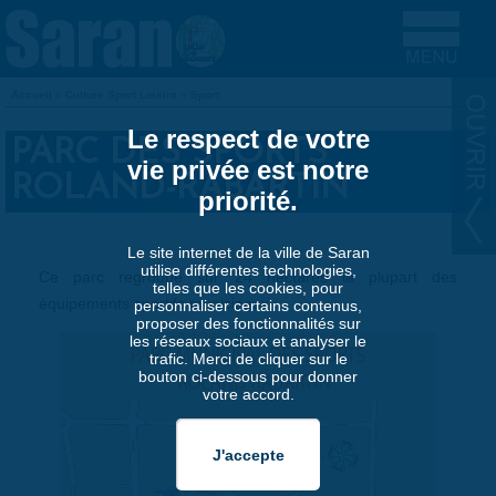
Aller au contenu principal
Accueil
»
Culture Sport Loisirs
»
Sport
VOUS ÊTES ICI
Le respect de votre
PARC DES SPORTS
vie privée est notre
ROLAND-RABARTIN
priorité.
Le site internet de la ville de Saran
utilise différentes technologies,
Ce parc regroupe sur 24 hectares la plupart des
telles que les cookies, pour
équipements sportifs municipaux.
personnaliser certains contenus,
proposer des fonctionnalités sur
les réseaux sociaux et analyser le
trafic. Merci de cliquer sur le
bouton ci-dessous pour donner
votre accord.