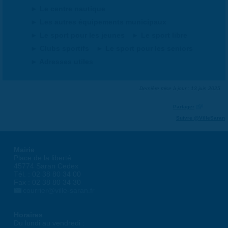
Le centre nautique
Les autres équipements municipaux
Le sport pour les jeunes
Le sport libre
Clubs sportifs
Le sport pour les seniors
Adresses utiles
Dernière mise à jour : 13 juin 2025
Partager
Suivre @VilleSaran
Mairie
Place de la liberté
45774 Saran Cedex
Tél. : 02 38 80 34 00
Fax : 02 38 80 34 30
courrier@ville-saran.fr
Horaires
Du lundi au vendredi :