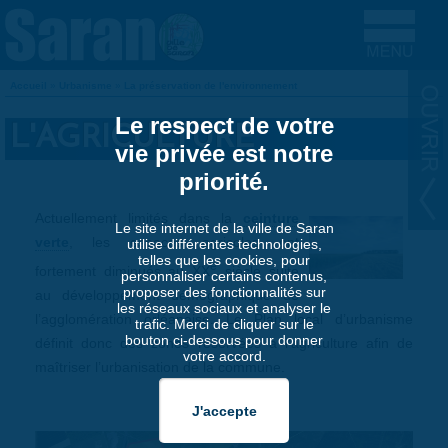
Aller au contenu principal
Accueil
»
Urbanisme
»
La préservation de l'environnement
VOUS ÊTES ICI
Le respect de votre
L'AGRICULTURE
vie privée est notre
priorité.
Actuellement limités dans la
ceinture
Le site internet de la ville de Saran
verte
, les espaces agricoles ont
utilise différentes technologies,
telles que les cookies, pour
e
fortement diminués au XX
siècle suite
personnaliser certains contenus,
proposer des fonctionnalités sur
au développement démographique de
les réseaux sociaux et analyser le
l’agglomération orléanaise. Le Plan local d’urbanisme
trafic. Merci de cliquer sur le
bouton ci-dessous pour donner
définit donc des zones réservées à l’agriculture afin de
votre accord.
maîtriser l’urbanisation de la commune.