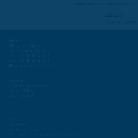
Dernière mise à jour : 14 décembre 2020
Partager
Suivre @VilleSaran
Mairie
Place de la liberté
45774 Saran Cedex
Tél. : 02 38 80 34 00
Fax : 02 38 80 34 30
courrier@ville-saran.fr
Horaires
Du lundi au vendredi :
8h30 > 12h
13h > 16h30
Plan du site
Flux RSS
Mentions Légales
Politique de protection des données