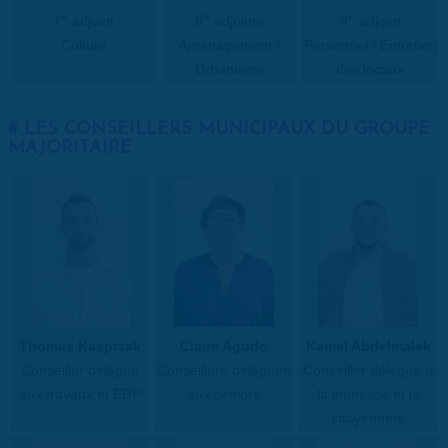
e
e
e
7
adjoint
8
adjointe
9
adjoint
Culture
Aménagement /
Personnel / Entretien
Urbanisme
des locaux
LES CONSEILLERS MUNICIPAUX DU GROUPE
MAJORITAIRE
Thomas Kasprzak
Claire Agudo
Kamel Abdelmalek
Conseiller délégué
Conseillère déléguée
Conseiller délégué à
aux travaux et ERP
aux seniors
la jeunesse et la
citoyenneté