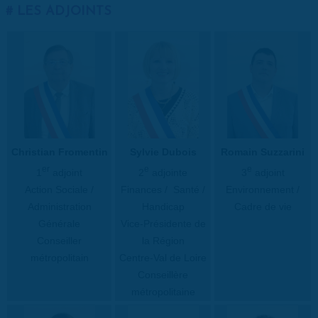
LES ADJOINTS
Christian Fromentin
Sylvie Dubois
Romain Suzzarini
er
e
e
1
adjoint
2
adjointe
3
adjoint
Action Sociale /
Finances / Santé /
Environnement /
Administration
Handicap
Cadre de vie
Générale
Vice-Présidente de
Conseiller
la Région
métropolitain
Centre-Val de Loire
Conseillère
métropolitaine