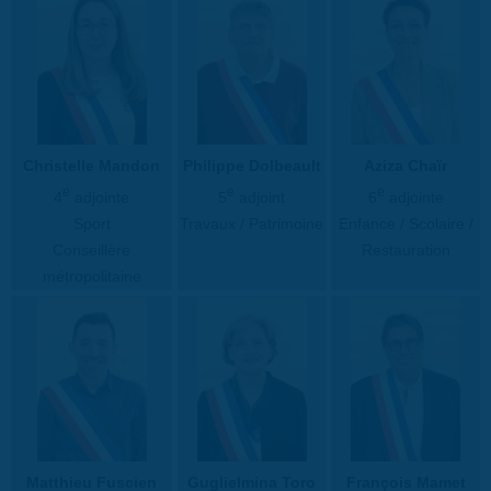
Christelle Mandon
Philippe Dolbeault
Aziza Chaïr
e
e
e
4
adjointe
5
adjoint
6
adjointe
Sport
Travaux / Patrimoine
Enfance / Scolaire /
Conseillère
Restauration
métropolitaine
Matthieu Fuscien
Guglielmina Toro
François Mamet