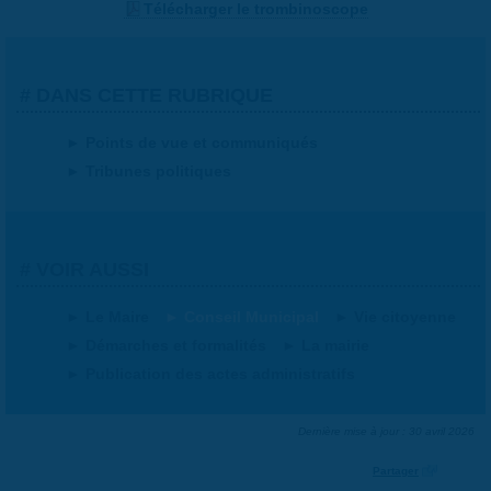
Télécharger le trombinoscope
DANS CETTE RUBRIQUE
Points de vue et communiqués
Tribunes politiques
VOIR AUSSI
Le Maire
Conseil Municipal
Vie citoyenne
Démarches et formalités
La mairie
Publication des actes administratifs
Dernière mise à jour : 30 avril 2026
Partager