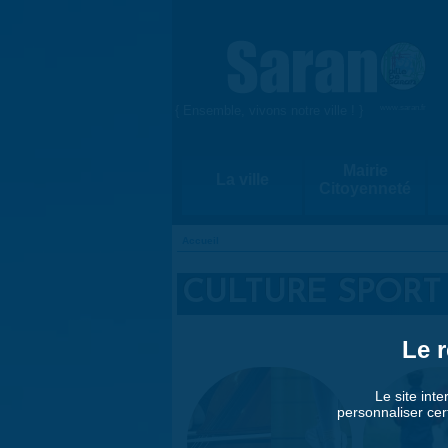
Aller au contenu principal
{ Ensemble, vivons notre ville ! }
www.saran.fr
Mairie
La ville
Citoyenneté
Accueil
VOUS ÊTES ICI
CULTURE SPORT 
Le r
Le site inte
personnaliser cer