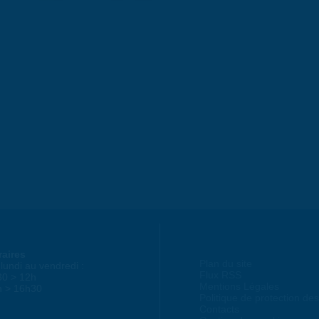
raires
Plan du site
lundi au vendredi :
Flux RSS
30 > 12h
Mentions Légales
h > 16h30
Politique de protection d
Contacts