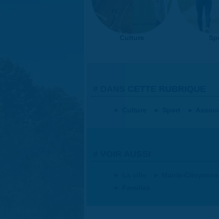
Culture
Sp
DANS CETTE RUBRIQUE
Culture
Sport
Associ
VOIR AUSSI
La ville
Mairie-Citoyenne
Familles