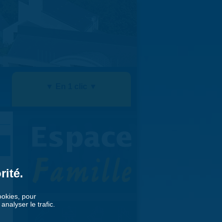
▼ En 1 clic ▼
rité.
cookies, pour
nalyser le trafic.