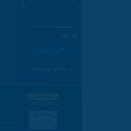
31
Calendrier mensuel ►
Calendrier hebdomadaire ►
Je suis:
Traduire le site
Select Language
▼
es données