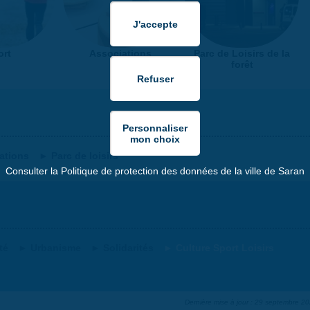
ort
Associations
Parc de Loisirs de la
forêt
ations
Parc de loisirs
Consulter la Politique de protection des données de la ville de Saran
té
Urbanisme
Solidarités
Culture Sport Loisirs
Dernière mise à jour : 29 septembre 2