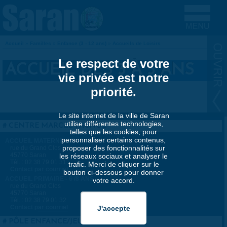
Aller au contenu principal
Accueil
»
Familles
»
Enfance (3 - 12 ans)
»
Accueils de Loisirs
VOUS ÊTES ICI
Le respect de votre
ACCUEIL DES 3 À 5 ANS
vie privée est notre
priorité.
Le site internet de la ville de Saran
utilise différentes technologies,
CENTRE MARCEL-PAGNOL
telles que les cookies, pour
personnaliser certains contenus,
ACCUEIL MATERNELLE - 3 / 5 ANS
proposer des fonctionnalités sur
rue du Grand Clos
45770 Saran
les réseaux sociaux et analyser le
Tél. : 02 38 79 01 31
trafic. Merci de cliquer sur le
Contact par courriel
bouton ci-dessous pour donner
ACCUEIL PRIMAIRE - 6 /8 ANS
votre accord.
rue du Grand Clos
45770 Saran
Tél. : 02 38 79 01 32
Contact par courriel
PÔLE ENFANCE/JEUNESSE/PIJ