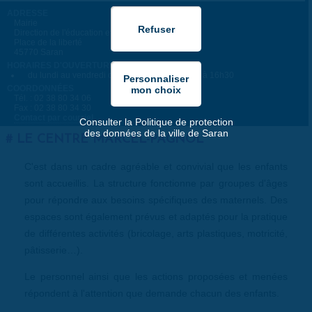
ADRESSE
Mairie
Direction de l'éducation et des loisirs
Place de la liberté
45770 Saran
HORAIRES D'OUVERTURE
du lundi au vendredi de 8h30 à 12h et de 13h à 16h30
COORDONNÉES
Tél. : 02 38 80 34 06
Fax : 02 38 80 34 30
Contact par courriel
Consulter la Politique de protection
des données de la ville de Saran
LE CENTRE MARCEL-PAGNOL
C'est dans un cadre agréable et convivial que les enfants
sont accueillis. La structure fonctionne par groupes d'âges
pour répondre aux besoins spécifiques des maternels. Des
espaces sont également prévus et adaptés pour la pratique
de différentes activités (bricolage, arts plastiques, motricité,
pâtisserie…).
Le personnel ainsi que les actions proposées et menées
répondent à l'attention que demande chacun des enfants.