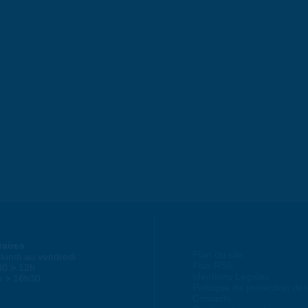
raires
Plan du site
lundi au vendredi :
Flux RSS
30 > 12h
Mentions Légales
h > 16h30
Politique de protection d
Contacts