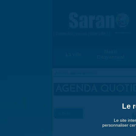
Aller au contenu principal
{ Ensemble, vivons notre ville ! }
www.saran.fr
Mairie
La ville
Citoyenneté
Accueil
»
Agenda quotidien
VOUS ÊTES ICI
AGENDA QUOTI
Le r
« Préc.
M
Le site inte
personnaliser cer