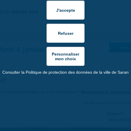
I 23 JANVIER 2026
ardi 6 janvier 2026
Suiv. 
Consulter la Politique de protection des données de la ville de Saran
NT
art d'une manifestation ou d'un événement ?
Remplissez le formulaire 
Dernière mise à jour : 01 janvier 1
Partager
Suivre @VilleS