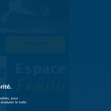
▼ En 1 clic ▼
rité.
»
cookies, pour
nalyser le trafic.