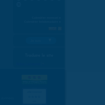
31
Calendrier mensuel ►
Calendrier hebdomadaire ►
Je suis:
Traduire le site
Select Language
▼
es données