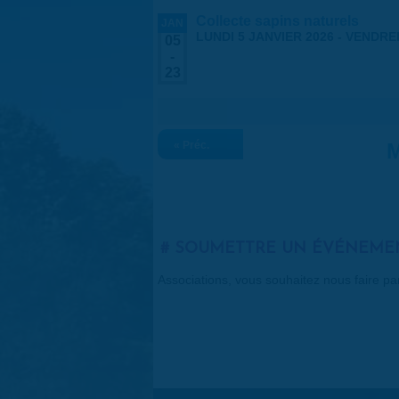
Collecte sapins naturels
JAN
LUNDI 5 JANVIER 2026
-
VENDRED
05
-
23
« Préc.
M
SOUMETTRE UN ÉVÉNEME
Associations, vous souhaitez nous faire p