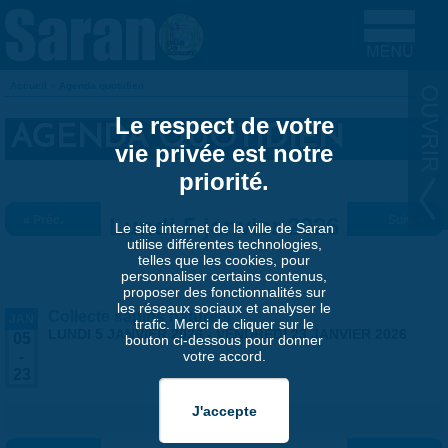
Aller au contenu principal
Accueil
»
Agenda quotidien
VOUS ÊTES ICI
Le respect de votre
AGENDA QUOTIDIEN
vie privée est notre
priorité.
« Préc.
Lundi 5 janvier 2026
Suiv. »
Le site internet de la ville de Saran
utilise différentes technologies,
telles que les cookies, pour
personnaliser certains contenus,
proposer des fonctionnalités sur
les réseaux sociaux et analyser le
Collecte sapins naturels
JAN
trafic. Merci de cliquer sur le
LUNDI 5 JANVIER 2026
-
VENDREDI 23 JANVIER 2026
05
bouton ci-dessous pour donner
votre accord.
-
23