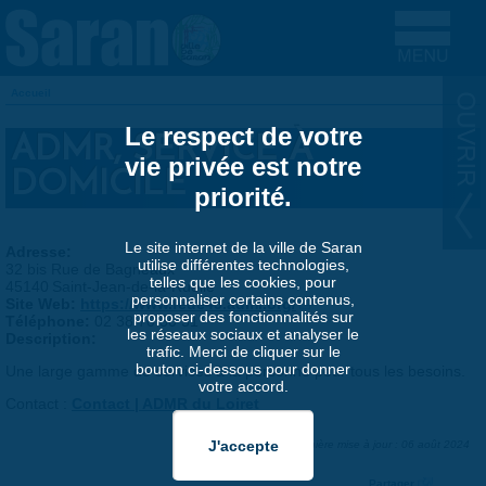
Aller au contenu principal
Accueil
VOUS ÊTES ICI
Le respect de votre
ADMR, SERVICE À
vie privée est notre
DOMICILE
priorité.
Le site internet de la ville de Saran
Adresse:
utilise différentes technologies,
32 bis Rue de Bagneaux
telles que les cookies, pour
45140
Saint-Jean-de-la-Ruelle
personnaliser certains contenus,
Site Web:
https://www.fede45.admr.org/
proposer des fonctionnalités sur
Téléphone:
02 38 70 50 51
les réseaux sociaux et analyser le
Description:
trafic. Merci de cliquer sur le
bouton ci-dessous pour donner
Une large gamme de services à la personne pour tous les besoins.
votre accord.
Contact :
Contact | ADMR du Loiret
Dernière mise à jour : 06 août 2024
Partager