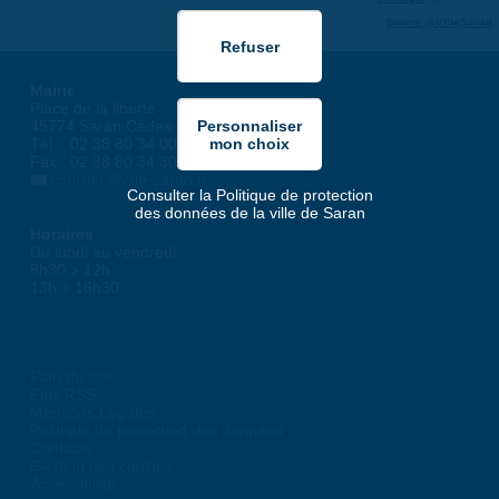
Suivre @VilleSaran
Mairie
Place de la liberté
45774 Saran Cedex
Tél. : 02 38 80 34 00
Fax : 02 38 80 34 30
courrier@ville-saran.fr
Consulter la Politique de protection
des données de la ville de Saran
Horaires
Du lundi au vendredi :
8h30 > 12h
13h > 16h30
Plan du site
Flux RSS
Mentions Légales
Politique de protection des données
Contacts
Gestion des cookies
Accessibilité