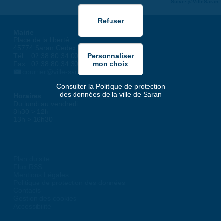
Suivre @VilleSaran
Mairie
Place de la liberté
45774 Saran Cedex
Tél. : 02 38 80 34 00
Fax : 02 38 80 34 30
courrier@ville-saran.fr
Consulter la Politique de protection
des données de la ville de Saran
Horaires
Du lundi au vendredi :
8h30 > 12h
13h > 16h30
Plan du site
Flux RSS
Mentions Légales
Politique de protection des données
Contacts
Gestion des cookies
Accessibilité