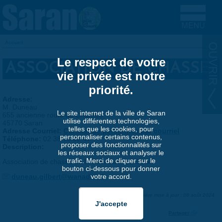
Aller au contenu principal
Accueil
VOUS ÊTES ICI
Le respect de votre
ASSOCIATION DE CHASSE
vie privée est notre
priorité.
Adresse:
M. Duneau
Le site internet de la ville de Saran
655 ancienne route de Chartres
utilise différentes technologies,
45770
Saran
telles que les cookies, pour
Adresse Courriel:
Contact de personnes par courriel
personnaliser certains contenus,
Téléphone:
02 38 73 02 47
proposer des fonctionnalités sur
Description:
les réseaux sociaux et analyser le
trafic. Merci de cliquer sur le
Association de chasse de la commune de Saran.
bouton ci-dessous pour donner
duneau.gilbert@wanadoo.fr
votre accord.
Dernière mise à jour : 08 août 2024
Partager