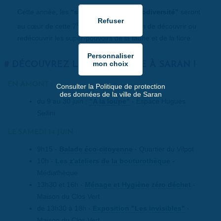
Cette année, les
“super-héros de la biodiversité”
seront
ème
au cœur de cette 7
édition, l'occasion de découvrir ou
redécouvrir les super-pouvoirs de la faune et de la flore.
DÉCOUVREZ LE PROGRAMME À SARAN !
EN AMONT :
Consulter la Politique de protection
des données de la ville de Saran
du 9 au 30 juin :
"A la loupe"
- Espace Hugues
Sellini
LE SAMEDI 14 JUIN :
9h15 -
Balade éco-citoyenne
- Quartier du Vilpot
10h -
Les z'ateliers de la bouturothèque
-
Médiathèque
13h30 et 16h -
Ménage et Hygiène zéro déchet
-
Maison du Clos Vert
de 13h30 à 18h -
Exposition "Les invisibles"
-
Maison du Clos Vert