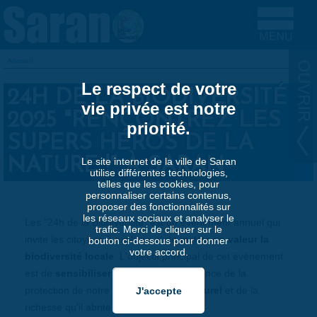
Aller au contenu principal
Accueil
VOUS ÊTES ICI
Le respect de votre
24H DE LA BIODIVERSITÉ
vie privée est notre
2025 "RENCONTREZ LES
priorité.
SUPERS HÉROS DE LA
NATURE !" À SARAN
Le site internet de la ville de Saran
utilise différentes technologies,
telles que les cookies, pour
personnaliser certains contenus,
proposer des fonctionnalités sur
les réseaux sociaux et analyser le
Les "24h de la Biodiversité" est un événement annuel qui
trafic. Merci de cliquer sur le
invite les citoyens à explorer et de
mettre en valeur la
bouton ci-dessous pour donner
votre accord.
biodiversité locale
. L'objectif principal de cet événement
est de
sensibiliser le public
à l'importance de la
protection de notre
environnement naturel
et de la
richesse qu'il abrite.