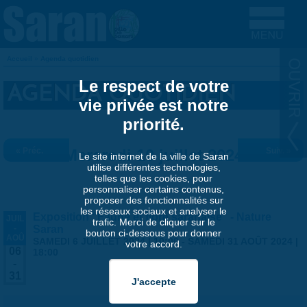
Aller au contenu principal
Accueil
»
Agenda quotidien
VOUS ÊTES ICI
Le respect de votre
AGENDA QUOTIDIEN
vie privée est notre
priorité.
« Préc.
Mercredi 10 juillet 2024
Suiv. »
Le site internet de la ville de Saran
utilise différentes technologies,
telles que les cookies, pour
personnaliser certains contenus,
proposer des fonctionnalités sur
les réseaux sociaux et analyser le
Exposition "Faune et flore saranaise" - Nature
JUIL
trafic. Merci de cliquer sur le
-
Saran
bouton ci-dessous pour donner
AOÛ
SAMEDI 6 JUILLET 2024 | 10:00
-
SAMEDI 31 AOÛT 2024 |
votre accord.
06
18:00
-
31