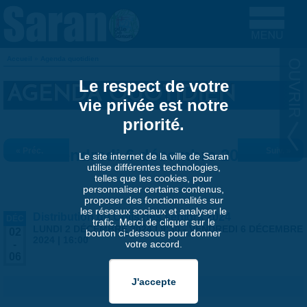
Aller au contenu principal
Accueil
»
Agenda quotidien
VOUS ÊTES ICI
Le respect de votre
AGENDA QUOTIDIEN
vie privée est notre
priorité.
« Préc.
Vendredi 6 décembre 2024
Suiv. »
Le site internet de la ville de Saran
utilise différentes technologies,
telles que les cookies, pour
personnaliser certains contenus,
proposer des fonctionnalités sur
les réseaux sociaux et analyser le
Distribution du Colis des séniors 2024
DÉC
trafic. Merci de cliquer sur le
LUNDI 2 DÉCEMBRE 2024 | 9:30
-
VENDREDI 6 DÉCEMBRE
02
bouton ci-dessous pour donner
2024 | 16:00
votre accord.
-
06