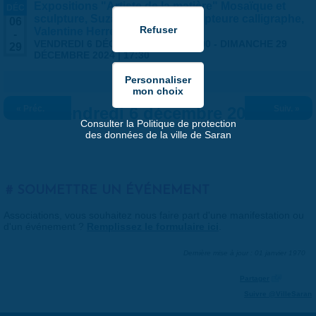
Expositions "Artiste de la matière" Mosaïque et
DÉC
sculpture, Suzanne Rippe / Sculpteure calligraphe,
06
Valentine Herrenschmidt
-
VENDREDI 6 DÉCEMBRE 2024 | 14:00
-
DIMANCHE 29
29
DÉCEMBRE 2024 | 17:30
« Préc.
Vendredi 6 décembre 2024
Suiv. »
Consulter la Politique de protection
des données de la ville de Saran
SOUMETTRE UN ÉVÉNEMENT
Associations, vous souhaitez nous faire part d'une manifestation ou
d'un événement ?
Remplissez le formulaire ici
.
Dernière mise à jour : 01 janvier 1970
Partager
Suivre @VilleSaran