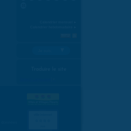
31
Calendrier mensuel ►
Calendrier hebdomadaire ►
Je suis:
Traduire le site
Select Language
▼
es données