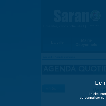
Aller au contenu principal
{ Ensemble, vivons notre ville ! }
www.saran.fr
Mairie
La ville
Citoyenneté
Accueil
»
Agenda quotidien
VOUS ÊTES ICI
AGENDA QUOTI
Le r
« Préc.
Vend
Le site inte
personnaliser cer