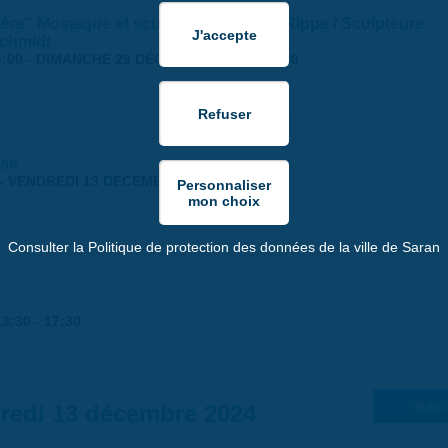
tière" Mosaïque et sculpture, Suzanne Rippe / Sculpteure
schmidt
:00
-
DIMANCHE 29 DÉCEMBRE 2024 | 17:30
nse
-
VENDREDI 13 DÉCEMBRE 2024 | 18:30
Consulter la Politique de protection des données de la ville de Saran
13:30
-
17:30
redi 13 décembre 2024
Suiv. 