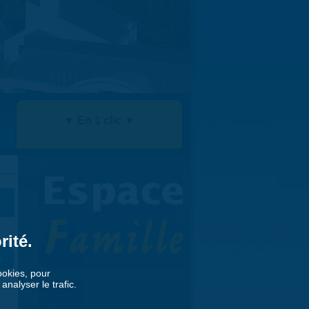
▼ En 1 clic ▼
rité.
»
cookies, pour
nalyser le trafic.