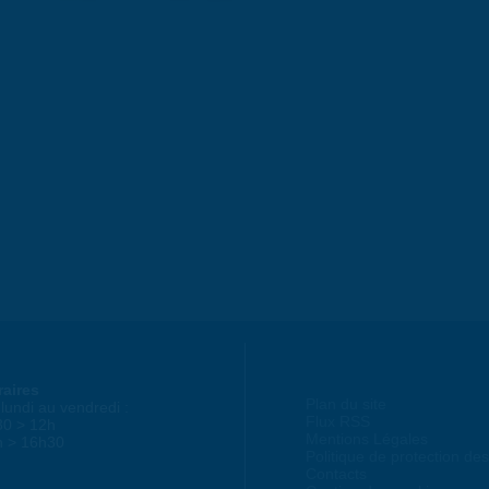
raires
Plan du site
lundi au vendredi :
Flux RSS
30 > 12h
Mentions Légales
h > 16h30
Politique de protection d
Contacts