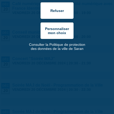
Café numérique - Créer son identité numérique avec
DÉC
France Identité
20
VENDREDI 20 DÉCEMBRE 2024 |
18:00
-
19:00
Conseil municipal
DÉC
VENDREDI 20 DÉCEMBRE 2024 |
19:00
-
20:00
20
Consulter la Politique de protection
des données de la ville de Saran
Concert "Soirée MAJ"
DÉC
VENDREDI 20 DÉCEMBRE 2024 |
20:30
-
21:30
20
Soirée MAJ de Noël - Programmation de la Ville
DÉC
VENDREDI 20 DÉCEMBRE 2024 |
20:30
-
22:30
20
Soirée MAJ de Noël - Programmation de la Ville
DÉC