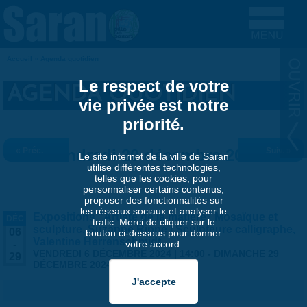
Aller au contenu principal
Accueil
»
Agenda quotidien
VOUS ÊTES ICI
Le respect de votre
AGENDA QUOTIDIEN
vie privée est notre
priorité.
« Préc.
Vendredi 20 décembre 2024
Suiv. »
Le site internet de la ville de Saran
utilise différentes technologies,
telles que les cookies, pour
personnaliser certains contenus,
proposer des fonctionnalités sur
les réseaux sociaux et analyser le
Expositions "Artiste de la matière" Mosaïque et
DÉC
trafic. Merci de cliquer sur le
sculpture, Suzanne Rippe / Sculpteure calligraphe,
06
bouton ci-dessous pour donner
Valentine Herrenschmidt
votre accord.
-
VENDREDI 6 DÉCEMBRE 2024 | 14:00
-
DIMANCHE 29
29
DÉCEMBRE 2024 | 17:30