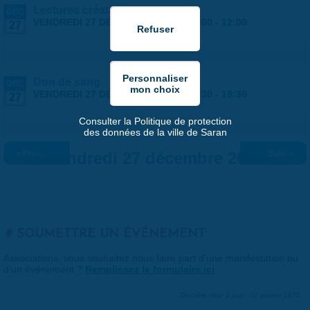
Lectures créatives
DÉC
VENDREDI 27 DÉCEMBRE 2024 |
10:00
-
12:00
27
Don de sang
DÉC
VENDREDI 27 DÉCEMBRE 2024 |
15:30
-
19:30
27
Consulter la Politique de protection
des données de la ville de Saran
« Préc.
Vendredi 27 décembre 2024
Suiv. »
SOUMETTRE UN ÉVÉNEMENT
Associations, vous souhaitez nous faire part d'une manifestation ou
d'un événement ?
Remplissez le formulaire ici
.
Dernière mise à jour : 01 janvier 1970