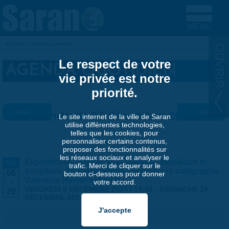
Aller au contenu principal
Accueil
»
Agenda quotidien
VOUS ÊTES ICI
Le respect de votre
AGENDA QUOTIDIEN
vie privée est notre
priorité.
« Préc.
Vendredi 27 décembre 2024
Suiv. »
Le site internet de la ville de Saran
utilise différentes technologies,
telles que les cookies, pour
personnaliser certains contenus,
proposer des fonctionnalités sur
les réseaux sociaux et analyser le
Expositions "Artiste de la matière" Mosaïque et
DÉC
trafic. Merci de cliquer sur le
sculpture, Suzanne Rippe / Sculpteure calligraphe,
06
bouton ci-dessous pour donner
Valentine Herrenschmidt
votre accord.
-
VENDREDI 6 DÉCEMBRE 2024 | 14:00
-
DIMANCHE 29
29
DÉCEMBRE 2024 | 17:30