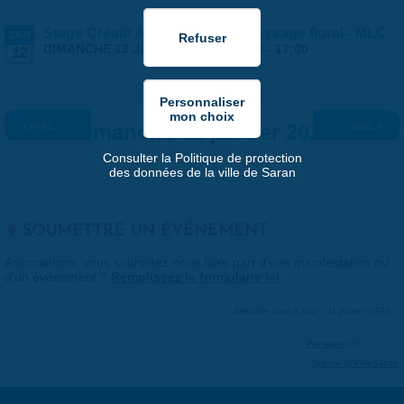
Stage Créatif Aquarelle, sel et paysage floral - MLC
JAN
DIMANCHE 12 JANVIER 2025 |
14:00
-
17:00
12
« Préc.
Dimanche 12 janvier 2025
Suiv. »
Consulter la Politique de protection
des données de la ville de Saran
SOUMETTRE UN ÉVÉNEMENT
Associations, vous souhaitez nous faire part d'une manifestation ou
d'un événement ?
Remplissez le formulaire ici
.
Dernière mise à jour : 01 janvier 1970
Partager
Suivre @VilleSaran