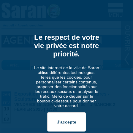
Aller au contenu principal
Accueil
»
Agenda quotidien
VOUS ÊTES ICI
Le respect de votre
AGENDA QUOTIDIEN
vie privée est notre
priorité.
« Préc.
Dimanche 12 janvier 2025
Suiv. »
Le site internet de la ville de Saran
utilise différentes technologies,
telles que les cookies, pour
personnaliser certains contenus,
proposer des fonctionnalités sur
les réseaux sociaux et analyser le
Exposition "Bande de naïfs !" - Peintures -
JAN
trafic. Merci de cliquer sur le
-
Sculptures
bouton ci-dessous pour donner
FÉV
VENDREDI 10 JANVIER 2025 | 14:00
-
DIMANCHE 2
votre accord.
10
FÉVRIER 2025 | 17:30
-
02