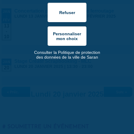
Concertation publique - projet de ferroutage
JAN
-
LUNDI 13 JANVIER 2025
-
LUNDI 10 FÉVRIER 2025
FÉV
13
-
10
Consulter la Politique de protection
des données de la ville de Saran
Stage Créatif Scrapbooking - MLC
JAN
LUNDI 20 JANVIER 2025 |
13:30
-
23:00
20
« Préc.
Lundi 20 janvier 2025
Suiv. »
SOUMETTRE UN ÉVÉNEMENT