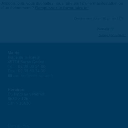
Associations, vous souhaitez nous faire part d'une manifestation ou
d'un événement ?
Remplissez le formulaire ici
.
Dernière mise à jour : 01 janvier 1970
Partager
Suivre @VilleSaran
Mairie
Place de la liberté
45774 Saran Cedex
Tél. : 02 38 80 34 00
Fax : 02 38 80 34 30
courrier@ville-saran.fr
Horaires
Du lundi au vendredi :
8h30 > 12h
13h > 16h30
Plan du site