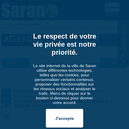
Aller au contenu principal
Accueil
»
Agenda quotidien
VOUS ÊTES ICI
Le respect de votre
AGENDA QUOTIDIEN
vie privée est notre
priorité.
« Préc.
Lundi 20 janvier 2025
Suiv. »
Le site internet de la ville de Saran
utilise différentes technologies,
telles que les cookies, pour
personnaliser certains contenus,
proposer des fonctionnalités sur
les réseaux sociaux et analyser le
Exposition "Bande de naïfs !" - Peintures -
JAN
trafic. Merci de cliquer sur le
-
Sculptures
bouton ci-dessous pour donner
FÉV
VENDREDI 10 JANVIER 2025 | 14:00
-
DIMANCHE 2
votre accord.
10
FÉVRIER 2025 | 17:30
-
02