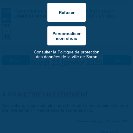
Concertation publique - projet de ferroutage
JAN
-
LUNDI 13 JANVIER 2025
-
LUNDI 10 FÉVRIER 2025
FÉV
13
-
10
Consulter la Politique de protection
des données de la ville de Saran
« Préc.
Mardi 21 janvier 2025
Suiv. »
SOUMETTRE UN ÉVÉNEMENT
Associations, vous souhaitez nous faire part d'une manifestation ou
d'un événement ?
Remplissez le formulaire ici
.
Dernière mise à jour : 01 janvier 1970
Partager