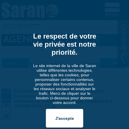
Aller au contenu principal
Accueil
»
Agenda quotidien
VOUS ÊTES ICI
Le respect de votre
AGENDA QUOTIDIEN
vie privée est notre
priorité.
« Préc.
Mardi 21 janvier 2025
Suiv. »
Le site internet de la ville de Saran
utilise différentes technologies,
telles que les cookies, pour
personnaliser certains contenus,
proposer des fonctionnalités sur
les réseaux sociaux et analyser le
Exposition "Bande de naïfs !" - Peintures -
JAN
trafic. Merci de cliquer sur le
-
Sculptures
bouton ci-dessous pour donner
FÉV
VENDREDI 10 JANVIER 2025 | 14:00
-
DIMANCHE 2
votre accord.
10
FÉVRIER 2025 | 17:30
-
02