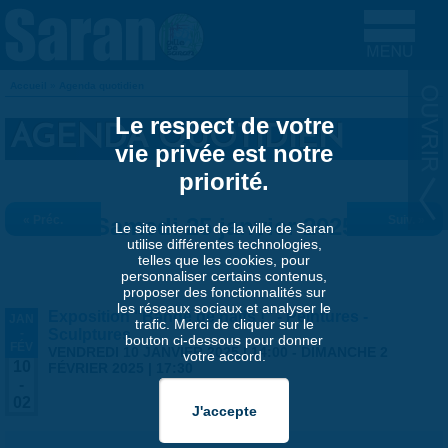
Aller au contenu principal
Accueil
»
Agenda quotidien
VOUS ÊTES ICI
Le respect de votre
AGENDA QUOTIDIEN
vie privée est notre
priorité.
« Préc.
Samedi 25 janvier 2025
Suiv. »
Le site internet de la ville de Saran
utilise différentes technologies,
telles que les cookies, pour
personnaliser certains contenus,
proposer des fonctionnalités sur
les réseaux sociaux et analyser le
Exposition "Bande de naïfs !" - Peintures -
JAN
trafic. Merci de cliquer sur le
-
Sculptures
bouton ci-dessous pour donner
FÉV
VENDREDI 10 JANVIER 2025 | 14:00
-
DIMANCHE 2
votre accord.
10
FÉVRIER 2025 | 17:30
-
02