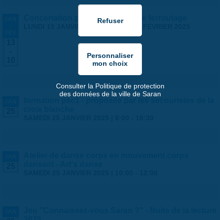
Concertation publique - projet de ferroutage
JAN
-
LUNDI 13 JANVIER 2025
-
LUNDI 10 FÉVRIER 2025
FÉV
13
-
10
Consulter la Politique de protection
des données de la ville de Saran
formation psc1 - proposée par les secouristes de la
JAN
croix blanche
25
SAMEDI 25 JANVIER 2025 |
8:00
-
18:30
Atelier de danse corps en mouvement corps
JAN
dansant - Art's danse
25
SAMEDI 25 JANVIER 2025 |
10:00
-
12:00
Jeu "Connaissez-vous Saran ?" - Nuits de la lecture
JAN
2025