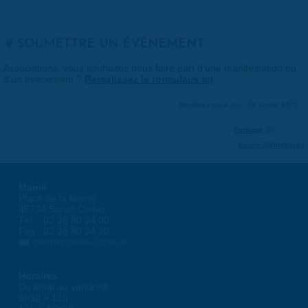
SOUMETTRE UN ÉVÉNEMENT
Associations, vous souhaitez nous faire part d'une manifestation ou
d'un événement ?
Remplissez le formulaire ici
.
Dernière mise à jour : 01 janvier 1970
Partager
Suivre @VilleSaran
Mairie
Place de la liberté
45774 Saran Cedex
Tél. : 02 38 80 34 00
Fax : 02 38 80 34 30
courrier@ville-saran.fr
Horaires
Du lundi au vendredi :
8h30 > 12h