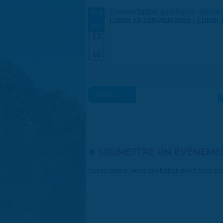
Concertation publique - projet
JAN
-
LUNDI 13 JANVIER 2025
-
LUNDI 
FÉV
13
-
10
« Préc.
M
SOUMETTRE UN ÉVÉNEME
Associations, vous souhaitez nous faire p