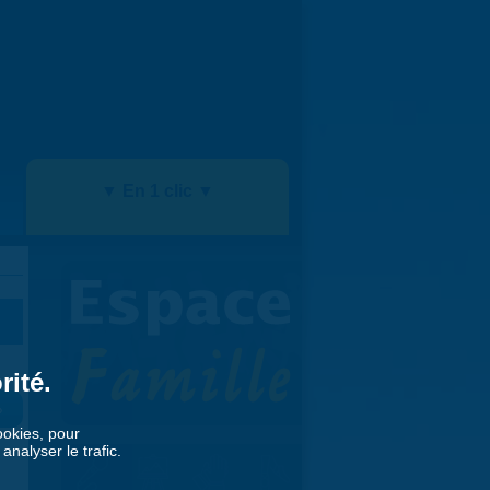
▼ En 1 clic ▼
rité.
»
cookies, pour
nalyser le trafic.