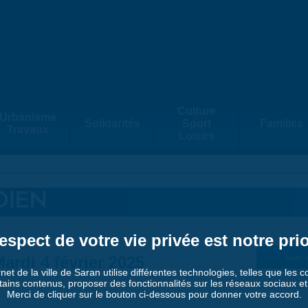
Culture
Urbanisme
Solidarités
Sport
Familles
Travaux
Loisirs
DIEN
espect de votre vie privée est notre prio
ardi 4 février 2025
Suiv. 
rnet de la ville de Saran utilise différentes technologies, telles que les 
tains contenus, proposer des fonctionnalités sur les réseaux sociaux et a
Merci de cliquer sur le bouton ci-dessous pour donner votre accord.