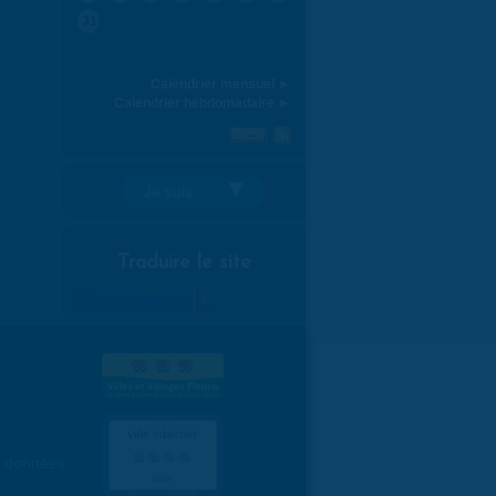
31
Calendrier mensuel ►
Calendrier hebdomadaire ►
Je suis:
Traduire le site
Select Language
▼
es données