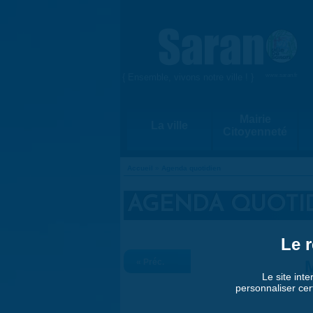
Aller au contenu principal
{ Ensemble, vivons notre ville ! }
www.saran.fr
Mairie
La ville
Citoyenneté
Accueil
»
Agenda quotidien
VOUS ÊTES ICI
AGENDA QUOTI
Le r
« Préc.
M
Le site inte
personnaliser cer