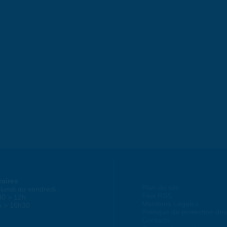
raires
Plan du site
lundi au vendredi :
Flux RSS
30 > 12h
Mentions Légales
h > 16h30
Politique de protection d
Contacts