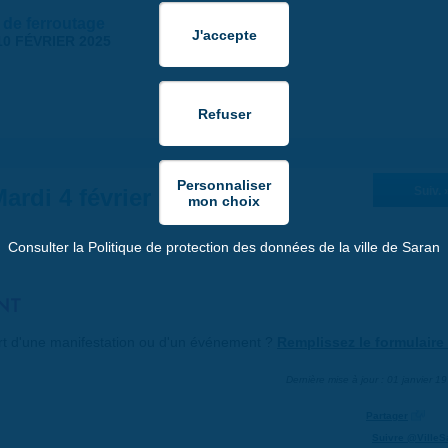
 de ferroutage
10 FÉVRIER 2025
ardi 4 février 2025
Suiv. 
Consulter la Politique de protection des données de la ville de Saran
NT
art d'une manifestation ou d'un événement ?
Remplissez le formulaire 
Dernière mise à jour : 01 janvier 1
Partager
Suivre @VilleS