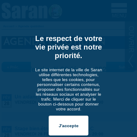
Aller au contenu principal
Accueil
»
Agenda quotidien
VOUS ÊTES ICI
Le respect de votre
AGENDA QUOTIDIEN
vie privée est notre
priorité.
« Préc.
Vendredi 28 février 2025
Suiv. »
Le site internet de la ville de Saran
utilise différentes technologies,
telles que les cookies, pour
personnaliser certains contenus,
proposer des fonctionnalités sur
les réseaux sociaux et analyser le
Un aidant numérique 2025
FÉV
trafic. Merci de cliquer sur le
VENDREDI 28 FÉVRIER 2025 |
17:30
-
19:00
28
bouton ci-dessous pour donner
votre accord.
Stage bien-être Yoga du rire - MLC
FÉV
VENDREDI 28 FÉVRIER 2025 |
19:00
-
20:00
28