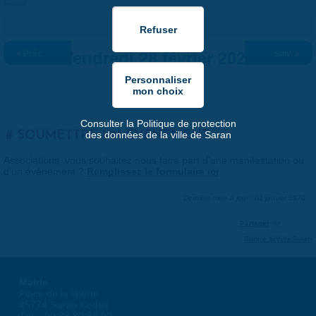
« Préc.
Vendredi 28 février 2025
Suiv. »
Consulter la Politique de protection
SOUMETTRE UN ÉVÉNEMENT
des données de la ville de Saran
Associations, vous souhaitez nous faire part d'une manifestation ou
d'un événement ?
Remplissez le formulaire ici
.
Dernière mise à jour : 01 janvier 1970
Partager
Suivre @VilleSaran
Mairie
Place de la liberté
45774 Saran Cedex