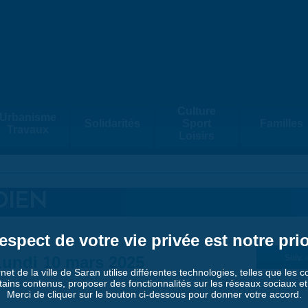
Culture
Urbanisme
Solidarités
Sport
Familles
Travaux
Loisirs
DIEN
espect de votre vie privée est notre prio
Lundi 10 mars 2025
Suiv. 
rnet de la ville de Saran utilise différentes technologies, telles que les 
tains contenus, proposer des fonctionnalités sur les réseaux sociaux et a
Merci de cliquer sur le bouton ci-dessous pour donner votre accord.