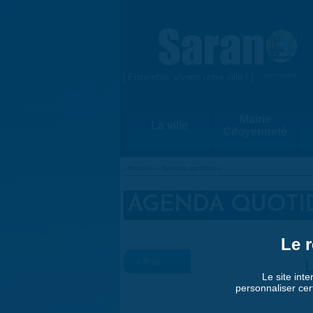
Aller au contenu principal
{ Ensemble, vivons notre ville ! }
www.saran.fr
Mairie
La ville
Citoyenneté
Accueil
»
Agenda quotidien
VOUS ÊTES ICI
AGENDA QUOTI
Le r
« Préc.
Le site inte
personnaliser cer