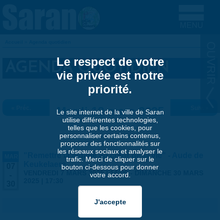
Aller au contenu principal
Accueil
»
Agenda quotidien
VOUS ÊTES ICI
Le respect de votre
AGENDA QUOTIDIEN
vie privée est notre
priorité.
« Préc.
Mardi 18 mars 2025
Suiv. »
Le site internet de la ville de Saran
utilise différentes technologies,
telles que les cookies, pour
personnaliser certains contenus,
proposer des fonctionnalités sur
les réseaux sociaux et analyser le
"Remettre la femme au cœur de la vie" - Aude de
MAR
trafic. Merci de cliquer sur le
Keukelaere
07
bouton ci-dessous pour donner
VENDREDI 7 MARS 2025 | 14:00
-
DIMANCHE 30 MARS
votre accord.
-
2025 | 17:30
30