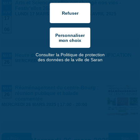
Arts et Sciences : elles ont changé nos vies -
MAR
-
Festiv'elles 2025
AVR
LUNDI 17 MARS 2025
-
DIMANCHE 6 AVRIL 2025
17
-
06
Consulter la Politique de protection
Heure du jeu vidéo : Brawlhalla - QUALIFICATION
MAR
des données de la ville de Saran
MERCREDI 26 MARS 2025 |
15:00
-
16:30
26
Réaménagement du centre-Bourg :
MAR
réunion publique et balade
26
commentée
MERCREDI 26 MARS 2025 |
17:00
-
20:00
« Préc.
Suiv. »