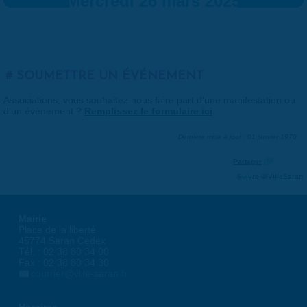
Mercredi 26 mars 2025
SOUMETTRE UN ÉVÉNEMENT
Associations, vous souhaitez nous faire part d'une manifestation ou
d'un événement ?
Remplissez le formulaire ici
.
Dernière mise à jour : 01 janvier 1970
Partager
Suivre @VilleSaran
Mairie
Place de la liberté
45774 Saran Cedex
Tél. : 02 38 80 34 00
Fax : 02 38 80 34 30
courrier@ville-saran.fr
Horaires