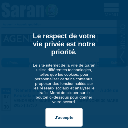
Aller au contenu principal
Accueil
»
Agenda quotidien
VOUS ÊTES ICI
Le respect de votre
AGENDA QUOTIDIEN
vie privée est notre
priorité.
« Préc.
Mercredi 26 mars 2025
Suiv. »
Le site internet de la ville de Saran
utilise différentes technologies,
telles que les cookies, pour
personnaliser certains contenus,
proposer des fonctionnalités sur
les réseaux sociaux et analyser le
"Remettre la femme au cœur de la vie" - Aude de
MAR
trafic. Merci de cliquer sur le
Keukelaere
07
bouton ci-dessous pour donner
VENDREDI 7 MARS 2025 | 14:00
-
DIMANCHE 30 MARS
votre accord.
-
2025 | 17:30
30