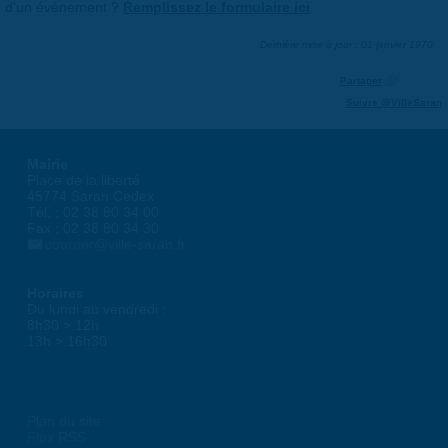
d'un événement ?
Remplissez le formulaire ici
.
Dernière mise à jour : 01 janvier 1970
Partager
Suivre @VilleSaran
Mairie
Place de la liberté
45774 Saran Cedex
Tél. : 02 38 80 34 00
Fax : 02 38 80 34 30
courrier@ville-saran.fr
Horaires
Du lundi au vendredi :
8h30 > 12h
13h > 16h30
Plan du site
Flux RSS