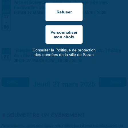
Arts et Sciences : elles ont changé nos vies -
MAR
-
Festiv'elles 2025
AVR
LUNDI 17 MARS 2025
-
DIMANCHE 6 AVRIL 2025
17
-
06
Consulter la Politique de protection
"Résilience mon cul" - Programmation du Théâtre
MAR
des données de la ville de Saran
de Tête Noire
27
JEUDI 27 MARS 2025 |
19:30
-
20:45
« Préc.
Jeudi 27 mars 2025
Suiv. »
SOUMETTRE UN ÉVÉNEMENT
Associations, vous souhaitez nous faire part d'une manifestation ou