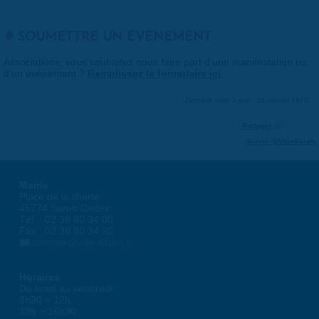
SOUMETTRE UN ÉVÉNEMENT
Associations, vous souhaitez nous faire part d'une manifestation ou
d'un événement ?
Remplissez le formulaire ici
.
Dernière mise à jour : 01 janvier 1970
Partager
Suivre @VilleSaran
Mairie
Place de la liberté
45774 Saran Cedex
Tél. : 02 38 80 34 00
Fax : 02 38 80 34 30
courrier@ville-saran.fr
Horaires
Du lundi au vendredi :
8h30 > 12h
13h > 16h30