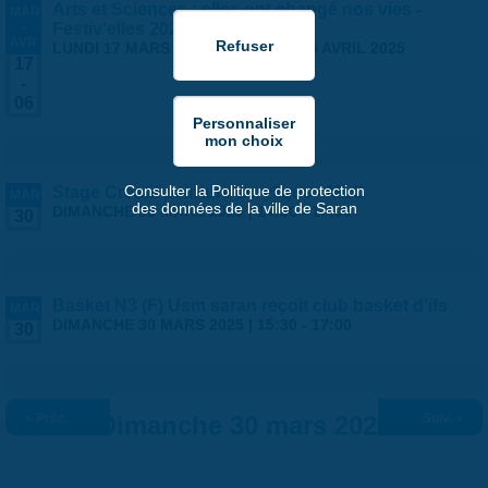
Arts et Sciences : elles ont changé nos vies -
MAR
-
Festiv'elles 2025
AVR
LUNDI 17 MARS 2025
-
DIMANCHE 6 AVRIL 2025
17
-
06
Consulter la Politique de protection
Stage Créatif peinture acrylique - MLC
MAR
des données de la ville de Saran
DIMANCHE 30 MARS 2025 |
14:00
-
17:00
30
Basket N3 (F) Usm saran reçoit club basket d'ifs
MAR
DIMANCHE 30 MARS 2025 |
15:30
-
17:00
30
« Préc.
Dimanche 30 mars 2025
Suiv. »