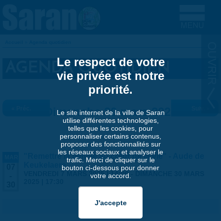
Aller au contenu principal
Accueil
»
Agenda quotidien
VOUS ÊTES ICI
Le respect de votre
AGENDA QUOTIDIEN
vie privée est notre
priorité.
« Préc.
Dimanche 30 mars 2025
Suiv. »
Le site internet de la ville de Saran
utilise différentes technologies,
telles que les cookies, pour
personnaliser certains contenus,
proposer des fonctionnalités sur
les réseaux sociaux et analyser le
"Remettre la femme au cœur de la vie" - Aude de
MAR
trafic. Merci de cliquer sur le
Keukelaere
07
bouton ci-dessous pour donner
VENDREDI 7 MARS 2025 | 14:00
-
DIMANCHE 30 MARS
votre accord.
-
2025 | 17:30
30