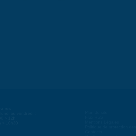
raires
Plan du site
lundi au vendredi :
Flux RSS
30 > 12h
Mentions Légales
h > 16h30
Politique de protection d
Contacts