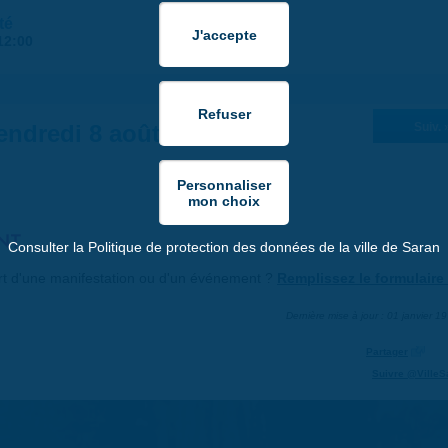
té
12:00
endredi 8 août 2025
Suiv. 
NT
Consulter la Politique de protection des données de la ville de Saran
art d'une manifestation ou d'un événement ?
Remplissez le formulaire 
Dernière mise à jour : 01 janvier 1
Partager
Suivre @VilleS