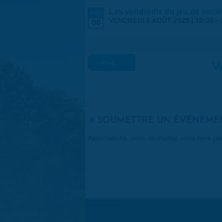
Les vendredis du jeu de socié
AOÛ
VENDREDI 8 AOÛT 2025 |
10:00
-
08
« Préc.
V
SOUMETTRE UN ÉVÉNEME
Associations, vous souhaitez nous faire p