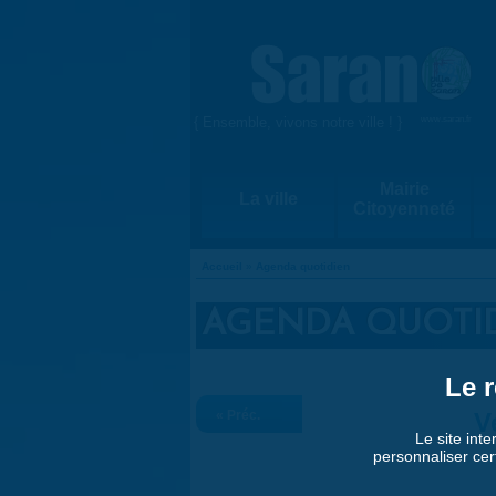
Aller au contenu principal
{ Ensemble, vivons notre ville ! }
www.saran.fr
Mairie
La ville
Citoyenneté
Accueil
»
Agenda quotidien
VOUS ÊTES ICI
AGENDA QUOTI
Le r
« Préc.
V
Le site inte
personnaliser cer