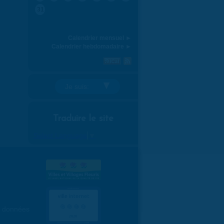
31
Calendrier mensuel ►
Calendrier hebdomadaire ►
Je suis:
Traduire le site
Select Language
▼
es données