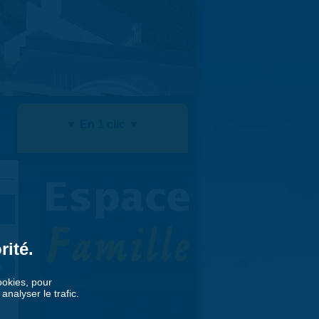
▼ En 1 clic ▼
rité.
»
cookies, pour
nalyser le trafic.