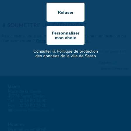
SOUMETTRE UN ÉVÉNEMENT
Associations, vous souhaitez nous faire part d'une manifestation ou
d'un événement ?
Remplissez le formulaire ici
.
Consulter la Politique de protection
Dernière mise à jour : 01 janvier 1970
des données de la ville de Saran
Partager
Suivre @VilleSaran
Mairie
Place de la liberté
45774 Saran Cedex
Tél. : 02 38 80 34 00
Fax : 02 38 80 34 30
courrier@ville-saran.fr
Horaires
Du lundi au vendredi :