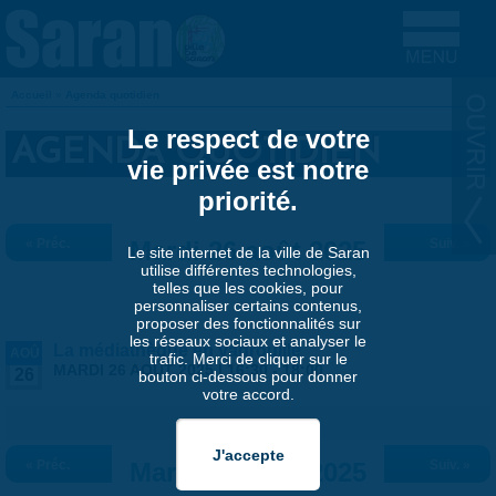
Aller au contenu principal
Accueil
»
Agenda quotidien
VOUS ÊTES ICI
Le respect de votre
AGENDA QUOTIDIEN
vie privée est notre
priorité.
« Préc.
Mardi 26 août 2025
Suiv. »
Le site internet de la ville de Saran
utilise différentes technologies,
telles que les cookies, pour
personnaliser certains contenus,
proposer des fonctionnalités sur
les réseaux sociaux et analyser le
La médiathèque en vadrouille
AOÛ
trafic. Merci de cliquer sur le
MARDI 26 AOÛT 2025 |
16:30
-
18:00
26
bouton ci-dessous pour donner
votre accord.
« Préc.
Mardi 26 août 2025
Suiv. »