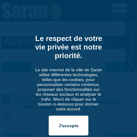
Aller au contenu principal
Accueil
»
Agenda quotidien
VOUS ÊTES ICI
Le respect de votre
AGENDA QUOTIDIEN
vie privée est notre
priorité.
« Préc.
Dimanche 26 octobre 2025
Suiv. »
Le site internet de la ville de Saran
utilise différentes technologies,
telles que les cookies, pour
personnaliser certains contenus,
proposer des fonctionnalités sur
les réseaux sociaux et analyser le
Exposition - Cuba & Iran - Barbara Piatti
OCT
trafic. Merci de cliquer sur le
VENDREDI 3 OCTOBRE 2025 | 14:00
-
DIMANCHE 26
03
bouton ci-dessous pour donner
OCTOBRE 2025 | 17:30
votre accord.
-
26