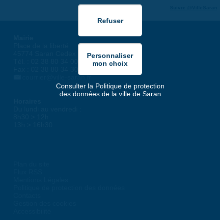
Suivre @VilleSaran
Mairie
Place de la liberté
45774 Saran Cedex
Tél. : 02 38 80 34 00
Fax : 02 38 80 34 30
courrier@ville-saran.fr
Consulter la Politique de protection
des données de la ville de Saran
Horaires
Du lundi au vendredi :
8h30 > 12h
13h > 16h30
Plan du site
Flux RSS
Mentions Légales
Politique de protection des données
Contacts
Gestion des cookies
Accessibilité