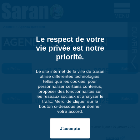
Aller au contenu principal
Accueil
»
Agenda quotidien
VOUS ÊTES ICI
Le respect de votre
AGENDA QUOTIDIEN
vie privée est notre
priorité.
« Préc.
Lundi 27 octobre 2025
Suiv. »
Le site internet de la ville de Saran
utilise différentes technologies,
telles que les cookies, pour
personnaliser certains contenus,
proposer des fonctionnalités sur
les réseaux sociaux et analyser le
« Préc.
Lundi 27 octobre 2025
Suiv. »
trafic. Merci de cliquer sur le
bouton ci-dessous pour donner
votre accord.
Dernière mise à jour : 01 janvier 1970
Partager