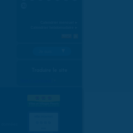
31
Calendrier mensuel ►
Calendrier hebdomadaire ►
Je suis:
Traduire le site
Select Language
▼
es données