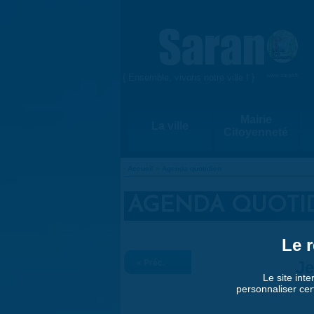
Aller au contenu principal
{ Ensemble, vivons notre ville ! }
www.saran.fr
Mairie
La ville
Citoyenneté
Accueil
»
Agenda quotidien
VOUS ÊTES ICI
AGENDA QUOTI
Le r
« Préc.
Je
Le site inte
personnaliser cer