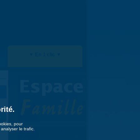
▼ En 1 clic ▼
rité.
»
cookies, pour
nalyser le trafic.