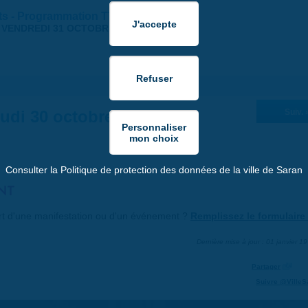
nts - Programmation TTN
-
VENDREDI 31 OCTOBRE 2025 | 12:30
udi 30 octobre 2025
Suiv. 
Consulter la Politique de protection des données de la ville de Saran
NT
art d'une manifestation ou d'un événement ?
Remplissez le formulaire 
Dernière mise à jour : 01 janvier 1
Partager
Suivre @VilleS