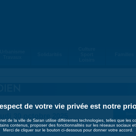
Culture
Urbanisme
Solidarités
Sport
Familles
Travaux
Loisirs
DIEN
espect de votre vie privée est notre prio
udi 30 octobre 2025
Suiv. 
rnet de la ville de Saran utilise différentes technologies, telles que les 
tains contenus, proposer des fonctionnalités sur les réseaux sociaux et a
Merci de cliquer sur le bouton ci-dessous pour donner votre accord.