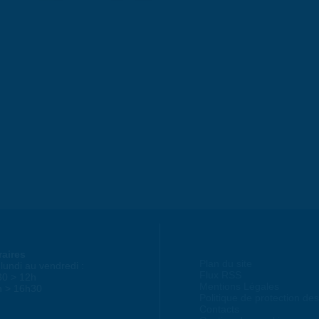
raires
Plan du site
lundi au vendredi :
Flux RSS
30 > 12h
Mentions Légales
h > 16h30
Politique de protection d
Contacts